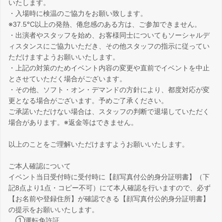
いたします。
・入場時に検温のご協力をお願い致します。
※37.5℃以上の発熱、倦怠感のある方は、ご参加できません。
・出演者やスタッフを始め、お客様同士についてもソーシャルデ
ィスタンスにご協力いただき、その他スタッフの指示に従ってい
ただけますようお願いいたします。
・上記の対策のためイベント内容の変更や直前でイベントを中止
とさせていただく場合がございます。
・その他、ソフト・オン・デマンドの方針により、都度対応が変
更となる場合がございます。予めご了承ください。
ご承諾いただけない場合は、スタッフの判断で退場していただく
場合があります。※返金等はできません。
以上のことをご理解いただけますようお願いいたします。
ご本人確認について
イベント当日受付時に受付時に【顔写真付公的身分証明書】（下
記8点より1点・コピー不可）にて本人確認を行いますので、必ず
【お名前や登録住所】が確認できる【顔写真付公的身分証明書】
の提示をお願いいたします。
①運転免許証