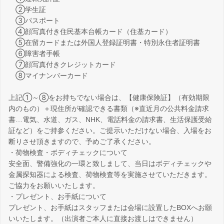
②学生証
③パスポート
④顔写真付き住民基本台帳カード（住基カード）
⑤在留カードまたは外国人登録証明書・特別永住者証明書
⑥障害者手帳
⑦顔写真付きクレジットカード
⑧マイナンバーカード
上記①～⑧をお持ちでない場合は、【健康保険証】（有効期限
内のもの）＋現住所が確認できる書類（※直近月の公共料金請求
書…電気、水道、ガス、NHK、電話料金の請求書、生活保護受給
証など）をご持参ください。ご提示いただけない場合、入場をお
断りさせ頂きますので、予めご了承ください。
・荷物検査・ボディチェックについて
安全面、警備強化の一環と致しまして、当日はボディチェックや
金属探知器による検査、荷物検査等を実施させていただきます。
ご協力をお願いいたします。
・プレゼント、お手紙について
プレゼント、お手紙はスタッフまたは会場に設置したBOXへお願
いいたします。（出演者ご本人に直接お渡しはできません）