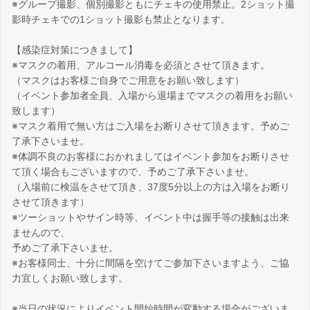
※グループ撮影、個別撮影ともにチェキの使用禁止。2ショット撮
影時チェキでの1ショット撮影も禁止となります。
【感染症対策につきまして】
※マスクの着用、アルコール消毒を必須とさせて頂きます。
（マスクはお客様ご自身でご用意をお願い致します）
（イベント参加者全員、入場から退場までマスクの着用をお願い
致します）
※マスク着用で無い方はご入場をお断りさせて頂きます。予めご
了承下さいませ。
※体調不良のお客様におかれましてはイベント参加をお断りさせ
て頂く場合もございますので、予めご了承下さいませ。
（入場前に検温をさせて頂き、37度5分以上の方は入場をお断り
させて頂きます）
※ツーショットやサイン時等、イベント中は握手等の接触は出来
ませんので、
予めご了承下さいませ。
※お客様同士、十分に間隔を空けてご参加下さいますよう、ご協
力宜しくお願い致します。
※当日の状況によりイベント開始時間が変動する場合がございま