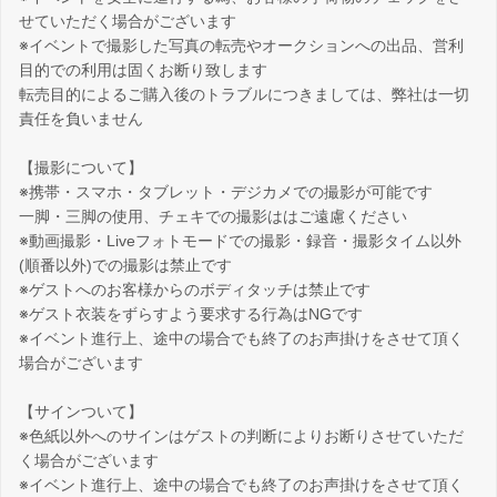
せていただく場合がございます
※イベントで撮影した写真の転売やオークションへの出品、営利
目的での利用は固くお断り致します
転売目的によるご購入後のトラブルにつきましては、弊社は一切
責任を負いません
【撮影について】
※携帯・スマホ・タブレット・デジカメでの撮影が可能です
一脚・三脚の使用、チェキでの撮影ははご遠慮ください
※動画撮影・Liveフォトモードでの撮影・録音・撮影タイム以外
(順番以外)での撮影は禁止です
※ゲストへのお客様からのボディタッチは禁止です
※ゲスト衣装をずらすよう要求する行為はNGです
※イベント進行上、途中の場合でも終了のお声掛けをさせて頂く
場合がございます
【サインついて】
※色紙以外へのサインはゲストの判断によりお断りさせていただ
く場合がございます
※イベント進行上、途中の場合でも終了のお声掛けをさせて頂く