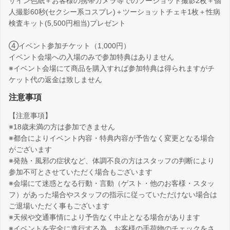
サイン色紙＋お客様の携帯カメラ等でのツーショット撮影2枚＋個
人撮影60秒(セクシー系コスプレ)＋ツーショットチェキ1枚＋性病
検査キット(5,500円相当)プレゼント
④イベント参加チケット（1,000円）
イベント会場への入場のみで参加特典はありません
※イベント会場にて商品を購入すれば参加特典は得られますがチ
ケット代の返金は致しません
注意事項
【注意事項】
※18歳未満の方は参加できません
※都合によりイベント内容・特典内容が予告なく変更となる場合
がございます
※発熱・風邪の症状など、体調不良の方はスタッフの判断により
参加不可とさせていただく場合もございます
※会場にて迷惑となる行動・言動（ゲスト・他のお客様・スタッ
フ）があった場合やスタッフの指示に従っていただけない場合は
ご退場いただく事もございます
※天候や交通事情により予告なく中止となる場合があります
※イベントを安全に進行する為、お客様の手荷物のチェックをさ