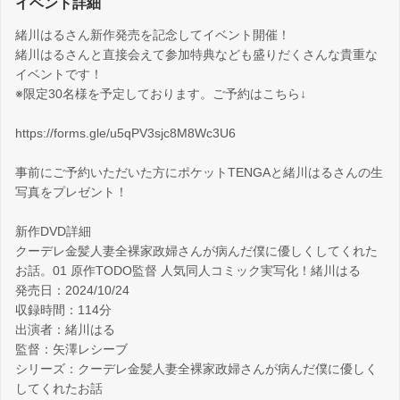
イベント詳細
緒川はるさん新作発売を記念してイベント開催！
緒川はるさんと直接会えて参加特典なども盛りだくさんな貴重な
イベントです！
※限定30名様を予定しております。ご予約はこちら↓
https://forms.gle/u5qPV3sjc8M8Wc3U6
事前にご予約いただいた方にポケットTENGAと緒川はるさんの生
写真をプレゼント！
新作DVD詳細
クーデレ金髪人妻全裸家政婦さんが病んだ僕に優しくしてくれた
お話。01 原作TODO監督 人気同人コミック実写化！緒川はる
発売日：2024/10/24
収録時間：114分
出演者：緒川はる
監督：矢澤レシーブ
シリーズ：クーデレ金髪人妻全裸家政婦さんが病んだ僕に優しく
してくれたお話