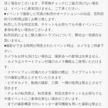
頂く場合がございます。手荷物チェックにご協力頂けない場合
は、イベントに参加頂けません。ご了承ください。
■イベントで撮影した写真の転売やオークションへの出品、営利目
的での利用は固くお断り致します。
転売した方を特定次第、チケットをお持ちでも今後イベントにご
参加出来ない場合がございます。
転売目的によるご購入後のトラブルについて、弊社は一切責任を
負いません。
■撮影ができる時間が用意されたイベント時は、カメラをご持参下
さい。
カメラをお持ち頂けない場合は、撮影会への参加は出来ません。
・カメラはスマートフォン付属のカメラ機能もご使用いただけま
す。
・スマートフォン付属のカメラ撮影の際は、ライブフォトモード
での撮影は禁止とさせていただきます。
・ビデオカメラ、動画の撮影、三脚、一脚の使用は禁止とさせて
頂きます。
・チェキの転売禁止。転売発覚、特定次第チケットをお持ちでも
今後イベントにご参加出来ない場合がございます。
・全ての撮影機器でのシャッター連写機能を用いた撮影は禁止と