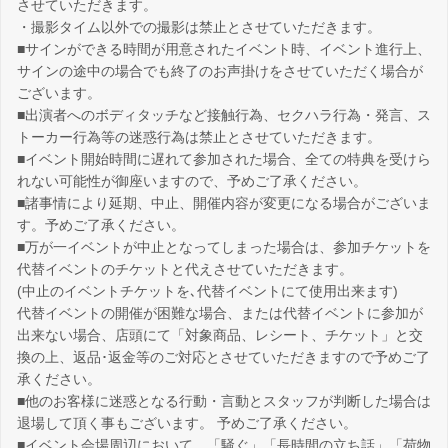
させていただきます。
・撮影タイム以外での撮影は禁止とさせていただきます。
■サインができる時間が用意されたイベント時、イベント進行上、
サインの途中の場合でも終了のお声掛けをさせていただく場合が
ございます。
■出演者へのボディタッチなど接触行為、セクハラ行為・発言、ス
トーカー行為等の迷惑行為は禁止とさせていただきます。
■イベント開始時間に遅れて参加された場合、全ての特典を受けら
れない可能性が御座いますので、予めご了承ください。
■諸事情により延期、中止、開催内容が変更になる場合がございま
す。予めご了承ください。
■万が一イベントが中止となってしまった場合は、参加チケットを
代替イベントのチケットと代えさせていただきます。
(中止のイベントチケットを､代替イベントにて使用出来ます)
代替イベントの開催が困難な場合、または代替イベントに参加が
出来ない場合、店頭にて「対象商品、レシート、チケット」と交
換の上、返品･返金等のご対応とさせていただきますので予めご了
承ください。
■他のお客様に迷惑となる行動・言動とスタッフが判断した場合は
退場して頂く事もございます。 予めご了承ください。
■イベント会場周辺において、「騒ぐ」「長時間の立ち話」「荷物