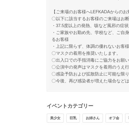
【ご来場のお客様へLEFKADAからの
〇以下に該当するお客様のご来場はお
・37.5度以上の発熱、咳など風邪の
・ご家族やお勤め先、学校など、ご自
るお客様
・上記に限らず、体調の優れないお客
〇マスクの着用を推奨いたします。
〇出入口での手指消毒にご協力をお願
〇公演中の発声はマスクを着用のうえ
〇感染予防および拡散防止に可能な限
〇今後、再び感染者が増えた場合など
イベントカテゴリー
美少女
巨乳
お姉さん
オフ会