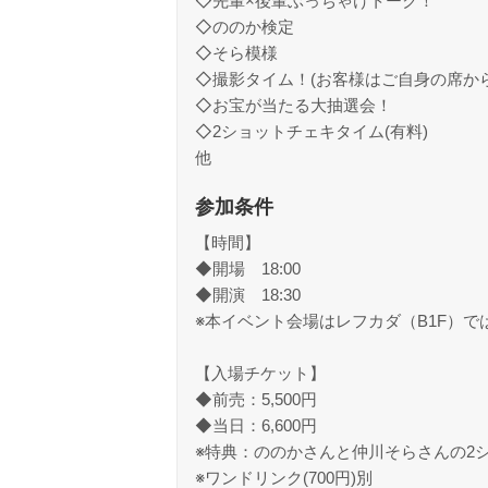
◇先輩×後輩ぶっちゃけトーク！
◇ののか検定
◇そら模様
◇撮影タイム！(お客様はご自身の席か
◇お宝が当たる大抽選会！
◇2ショットチェキタイム(有料)
他
参加条件
【時間】
◆開場 18:00
◆開演 18:30
※本イベント会場はレフカダ（B1F）で
【入場チケット】
◆前売：5,500円
◆当日：6,600円
※特典：ののかさんと仲川そらさんの2シ
※ワンドリンク(700円)別