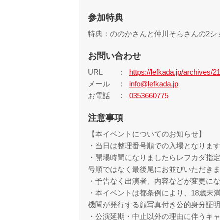
参加特典
特典：ののかさんと仲川そらさんの2シ
お問い合わせ
URL
https://lefkada.jp/archives/2
メール
info@lefkada.jp
お電話
0353660775
注意事項
【本イベントについてのお知らせ】
・当日は整理番号順での入場となりま
・開場時間になりましたらレフカダ指
号順ではなく最後尾にお並びいただき
・予告なく出演者、内容などが変更に
・本イベントは都条例により、18歳未
機関が発行する顔写真付き公的身分証
・公演延期・中止以外の理由に伴うキ