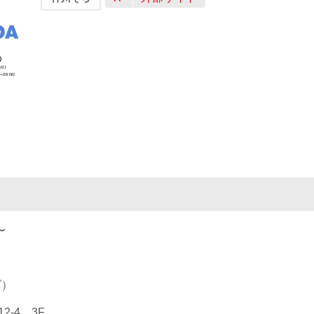
〜
ダ）
2-4 3F