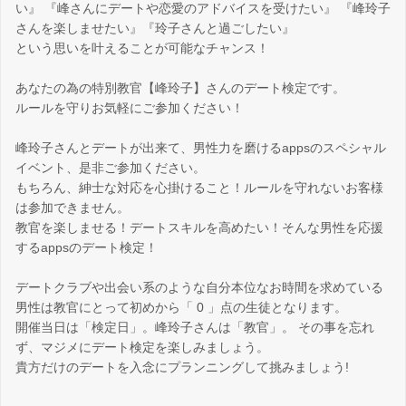
い』 『峰さんにデートや恋愛のアドバイスを受けたい』 『峰玲子
さんを楽しませたい』『玲子さんと過ごしたい』
という思いを叶えることが可能なチャンス！
あなたの為の特別教官【峰玲子】さんのデート検定です。
ルールを守りお気軽にご参加ください！
峰玲子さんとデートが出来て、男性力を磨けるappsのスペシャル
イベント、是非ご参加ください。
もちろん、紳士な対応を心掛けること！ルールを守れないお客様
は参加できません。
教官を楽しませる！デートスキルを高めたい！そんな男性を応援
するappsのデート検定！
デートクラブや出会い系のような自分本位なお時間を求めている
男性は教官にとって初めから「 0 」点の生徒となります。
開催当日は「検定日」。峰玲子さんは「教官」。 その事を忘れ
ず、マジメにデート検定を楽しみましょう。
貴方だけのデートを入念にプランニングして挑みましょう!