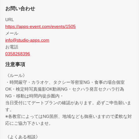
お問い合わせ
URL
https://apps-event.com/events/1505
メール
info@studio-apps.com
お電話
0358268396
注意事項
《ルール》
・時間厳守・カラオケ、タクシー等密室NG・食事の場合個室
OK・検定時写真撮影OK動画NG・セクハラ発言セクハラ行為
NG・移動は時間内徒歩圏内・
当日受付にてデートプランの確認があります。必ずご申告願いま
す。
※各教官によってはNG箇所、地域なども御座いますので柔軟な対
応にご協力下さいませ。
《よくある相談》