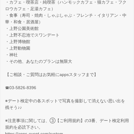
・カフェ・喫茶店・純喫茶（ハンモックカフェ・猫カフェ・フク
ロウカフェ・足湯カフェ）
・食事（寿司・焼肉・しゃぶしゃぶ・フレンチ・イタリアン・中
華・和食・居酒屋）
・上野公園美術館
・上野不忍池でスワンデート
・上野博物館
・上野動物園
・神社
・その他、あなたのプランは無限大
【ご相談・ご質問はお気軽にappsスタッフまで】
☎03-5826-8396
※デート検定中の各スポットで写真を撮影して消えない思い出を
残そう♪♪
※注意事項に関しては、③【ご利用規約】の3番、デート検定利用
規約を必読下さい。
https://apps-event.com/system