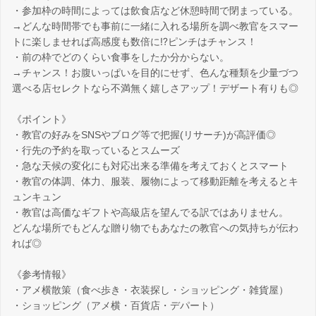
・参加枠の時間によっては飲食店など休憩時間で閉まっている。
→どんな時間帯でも事前に一緒に入れる場所を調べ教官をスマー
トに楽しませれば高感度も数倍に⁉ピンチはチャンス！
・前の枠でどのくらい食事をしたか分からない。
→チャンス！お腹いっぱいを目的にせず、色んな種類を少量づつ
選べる店セレクトなら不満無く嬉しさアップ！デザート有りも◎
《ポイント》
・教官の好みをSNSやブログ等で把握(リサーチ)が高評価◎
・行先の予約を取っているとスムーズ
・急な天候の変化にも対応出来る準備を考えておくとスマート
・教官の体調、体力、服装、履物によって移動距離を考えるとキ
ュンキュン
・教官は高価なギフトや高級店を望んでる訳ではありません。
どんな場所でもどんな贈り物でもあなたの教官への気持ちが伝わ
れば◎
《参考情報》
・アメ横散策（食べ歩き・衣装探し・ショッピング・雑貨屋）
・ショッピング（アメ横・百貨店・デパート）