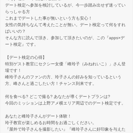
デート検定へ参加を検討しているが、今一歩踏み出せず迷ってい
らっしゃる方
これまでデートした事が無いという方も安心！
女性の気持ちなんて考えたことが無い。デート検定って何をすれ
ばいいの？
そんな方に読んで頂き、参加して頂きたいのが、この『apps×デ
ート検定』です。
【デート検定の心得】
特別ゲスト教官にセクシー女優「峰玲子（みねれいこ）」さん登
場です！
峰玲子さんのファンの方、玲子さんの好みを知っているという
方、峰さんと過ごしたい方！チャンス到来です。
何を食べる? どこで撮る? あなたが導くデートプランは?
今回のミッションは上野アメ横エリア周辺でのデート検定です。
あなたと峰玲子さんがデート体験！
玲子教官が楽しめるお時間をお過ごしください。
『屋外で玲子さんを撮影したい』『峰玲子さんに好印象を与えた