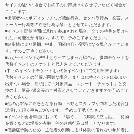
サインの途中の場合でも終了のお声掛けをさせていただく場合が
ございます。
■出演者へのボディタッチなど接触行為、セクハラ行為・発言、ス
トーカー行為等の迷惑行為は禁止とさせていただきます。
■イベント開始時間に遅れて参加された場合、全ての特典を受けら
れない可能性が御座いますので、予めご了承ください。
■諸事情により延期、中止、開催内容が変更になる場合がございま
す。予めご了承ください。
■万が一イベントが中止となってしまった場合は、参加チケットを
代替イベントのチケットと代えさせていただきます。
(中止のイベントチケットを､代替イベントにて使用出来ます)
代替イベントの開催が困難な場合、または代替イベントに参加が
出来ない場合、店頭にて「対象商品、レシート、チケット」と交
換の上、返品･返金等のご対応とさせていただきますので予めご了
承ください。
■他のお客様に迷惑となる行動・言動とスタッフが判断した場合は
退場して頂く事もございます。 予めご了承ください。
■イベント会場周辺において、「騒ぐ」「長時間の立ち話」「荷物
を置くなどの場所の占拠」等の迷惑行為は禁止となります。
■感染症予防のため、主催者の判断により体調の優れない参加者に