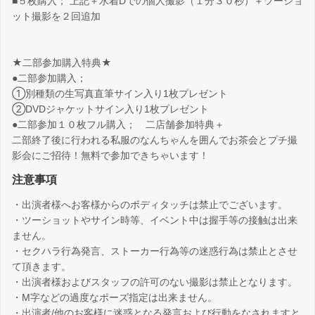
■５枚購入； 上記＋水着Dでの個人撮影（１分３０秒）＋ツーショ
ット撮影を２回追加
★二部参加購入特典★
●二部参加購入；
①別種類の生写真直筆サイン入り1枚プレゼント
②DVDジャケットサイン入り1枚プレゼント
●二部参加１０枚フル購入； 二店舗参加特典＋
二部終了後に行われる私服のなんちゃんを囲んでお茶会とプチ撮
影会にご招待！無料で参加できちゃいます！
注意事項
・出演者様へお客様からのボディタッチは禁止でございます。
・ツーショットやサイン時等、イベント中は握手等の接触は出来
ません。
・セクハラ行為発言、ストーカー行為等の迷惑行為は禁止とさせ
て頂きます。
・出演者様およびスタッフの許可のない撮影は禁止となります。
・M字などの過度なポーズ指定は出来ません。
・出演者/他のお客様に迷惑となる発言および行動をなされますと