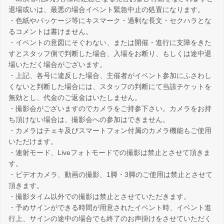
退場或いは、最悪の場合イベント緊急中止の処置になります。
・色紙やパッケージ等にキスマーク・過剰な長文・セクハラとな
るコメントは書けません。
・イベントの意図にそぐわない、または開催・進行に支障をきた
すとスタッフ側で判断した場合、入場をお断り、もしくは途中退
場いただく場合がございます。
・上記、各号に違反した場合、主催者がイベント参加にふさわし
くないと判断した場合には、スタッフの判断にて当該チケットを
無効とし、代金のご返金はいたしません。
・撮影会がございますのでカメラをご持参下さい。カメラをお持
ち頂けない場合は、撮影会への参加はできません。
・カメラはチェキ及びスマートフォン付属のカメラ機能もご使用
いただけます。
・連射モード、Liveフォトモードでの撮影は禁止とさせて頂きま
す。
・ビデオカメラ、動画の撮影、1脚・3脚のご使用は禁止とさせて
頂きます。
・撮影タイム以外での撮影は禁止とさせていただきます。
・予めサインができる時間が用意されたイベント時、イベント進
行上、サインの途中の場合でも終了のお声掛けをさせていただく