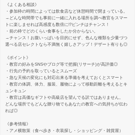
《よくある相談》
・参加枠の時間によっては飲食店など休憩時間で閉まっている。
→どんな時間帯でも事前に一緒に入れる場所を調べ教官をスマー
トに楽しませれば高感度も数倍に⁉ピンチはチャンス！
・前の枠でどのくらい食事をしたか分からない。
→チャンス！お腹いっぱいを目的にせず、色んな種類を少量づつ
選べる店セレクトなら不満無く嬉しさアップ！デザート有りも◎
《ポイント》
・教官の好みをSNSやブログ等で把握(リサーチ)が高評価◎
・行先の予約を取っているとスムーズ
・急な天候の変化にも対応出来る準備を考えておくとスマート
・教官の体調、体力、服装、履物によって移動距離を考えるとキ
ュンキュン
・教官は高価なギフトや高級店を望んでる訳ではありません。
どんな場所でもどんな贈り物でもあなたの教官への気持ちが伝わ
れば◎
《参考情報》
・アメ横散策（食べ歩き・衣装探し・ショッピング・雑貨屋）