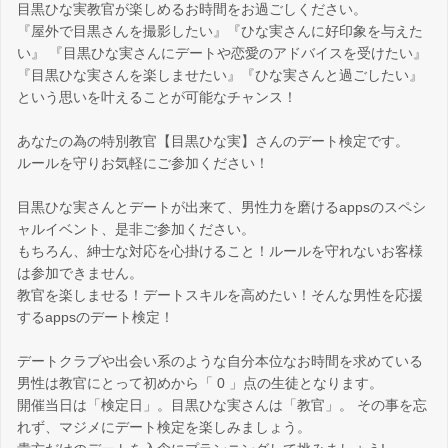
目黒ひな実教官が楽しめるお時間をお過ごしください。
『屋外で目黒さんを撮影したい』『ひな実さんに好印象を与えた
い』 『目黒ひな実さんにデートや恋愛のアドバイスを受けたい』
『目黒ひな実さんを楽しませたい』『ひな実さんと過ごしたい』
という思いを叶えることが可能なチャンス！
あなたの為の特別教官【目黒ひな実】さんのデート検定です。
ルールを守りお気軽にご参加ください！
目黒ひな実さんとデートが出来て、男性力を磨けるappsのスペシ
ャルイベント、是非ご参加ください。
もちろん、紳士な対応を心掛けること！ルールを守れないお客様
は参加できません。
教官を楽しませる！デートスキルを高めたい！そんな男性を応援
するappsのデート検定！
デートクラブや出会い系のような自分本位なお時間を求めている
男性は教官にとって初めから「 0 」点の生徒となります。
開催当日は「検定日」。目黒ひな実さんは「教官」。 その事を忘
れず、マジメにデート検定を楽しみましょう。