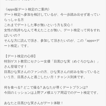
《apps版デート検定のご案内》
デート検定へ参加を検討しているが、今一歩踏み出せず迷ってい
らっしゃる方
これまでデートした事が無いという方も安心！
女性の気持ちなんて考えたことが無い。デート検定って何をすれ
ばいいの？
そんな方に読んで頂き、参加して頂きたいのが、この『apps×デ
ート検定』です。
【デート検定の心得】
特別ゲスト教官にセクシー女優「目黒ひな実（めぐろひなみ）」
さん登場です！
目黒ひな実さんのファンの方、ひな実さんの好みを知っていると
いう方、目黒さんと過ごしたい方！チャンス到来です。
何を食べる? どこで撮る? あなたが導くデートプランは?
今回のミッションは上野アメ横エリア周辺でのデート検定です。
あなたと目黒ひな実さんがデート体験！