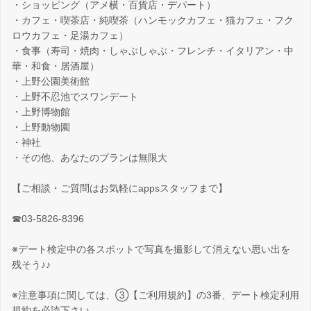
・ショッピング（アメ横・百貨店・デパート）
・カフェ・喫茶店・純喫茶（ハンモックカフェ・猫カフェ・フク
ロウカフェ・足湯カフェ）
・食事（寿司・焼肉・しゃぶしゃぶ・フレンチ・イタリアン・中
華・和食・居酒屋）
・上野公園美術館
・上野不忍池でスワンデート
・上野博物館
・上野動物園
・神社
・その他、あなたのプランは無限大
【ご相談・ご質問はお気軽にappsスタッフまで】
☎03-5826-8396
※デート検定中の各スポットで写真を撮影して消えない思い出を
残そう♪♪
※注意事項に関しては、③【ご利用規約】の3番、デート検定利用
規約を必読下さい。