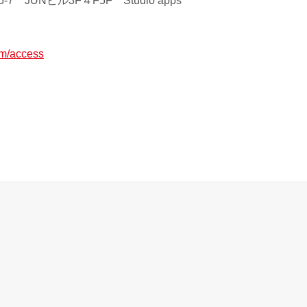
7 JUNビル3F４F5F Studio apps
om/access