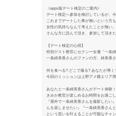
《apps版デート検定のご案内》
デート検定へ参加を検討しているが、
これまでデートした事が無いという方
女性の気持ちなんて考えたことが無い
そんな方に読んで頂き、参加して頂きたい
【デート検定の心得】
特別ゲスト教官にセクシー女優「一条
一条綺美香さんのファンの方、綺美香
何を食べる? どこで撮る? あなたが導
今回のミッションは上野アメ横エリア
あなたと一条綺美香さんがデート体験
きみか教官が楽しめるお時間をお過ご
『屋外で一条綺美香さんを撮影したい』
んを楽しませたい』『一条綺美香さん
という思いを叶えることが可能なチャ