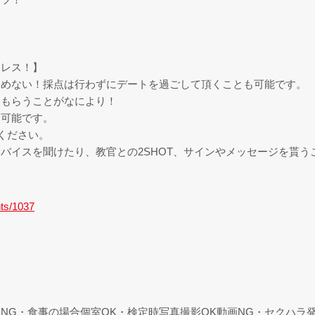
スレス！】
しめない！採点は行わずにデートを過ごして頂くことも可能です。
てもらうことがなにより！
も可能です。
ください。
バイスを聞けたり、教官との2SHOT、サインやメッセージを貰う
nts/1037
NG・食事の場合個室OK・検定時写真撮影OK動画NG・セクハラ