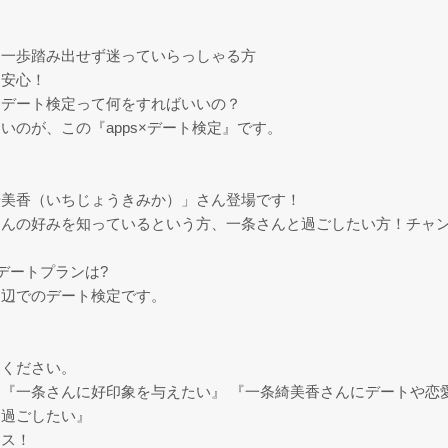
今一歩踏み出せず迷っていらっしゃる方
も安心！
。デート検定って何をすればいいの？
のが、この『apps×デート検定』です。
綺美香（いちじょうきみか）」さん登場です！
さんの好みを知っているという方、一条さんと過ごしたい方！チャ
くデートプランは?
周辺でのデート検定です。
！
しください。
『一条さんに好印象を与えたい』 『一条綺美香さんにデートや恋
と過ごしたい』
ンス！