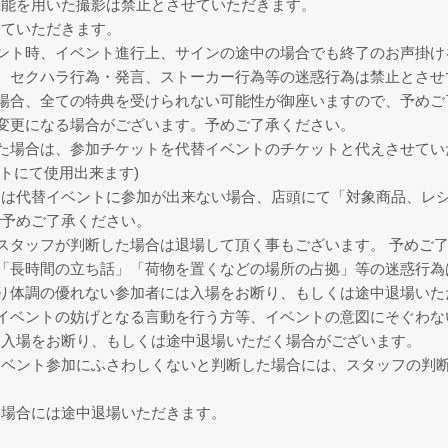
機能を用いた撮影は禁止とさせていただきます。
せていただきます。
ント時、イベント進行上、サインの途中の場合でも終了のお声掛け
、セクハラ行為・発言、ストーカー行為等の迷惑行為は禁止とさせ
場合、全ての特典を受けられない可能性が御座いますので、予めご
変更になる場合がございます。予めご了承ください。
た場合は、参加チケットを代替イベントのチケットと代えさせてい
トにて使用出来ます)
は代替イベントに参加が出来ない場合、店頭にて「対象商品、レシ
で予めご了承ください。
スタッフが判断した場合は退場して頂く事もございます。 予めご
「長時間の立ち話」「荷物を置くなどの場所の占拠」等の迷惑行為
り体調の優れない参加者には入場をお断り、もしくは途中退場いた
イベントの妨げとなる言動を行う方等、イベントの意図にそぐわな
、入場をお断り、もしくは途中退場いただく場合がございます。
イベント参加にふさわしくないと判断した場合には、スタッフの判
る場合には途中退場いただきます。