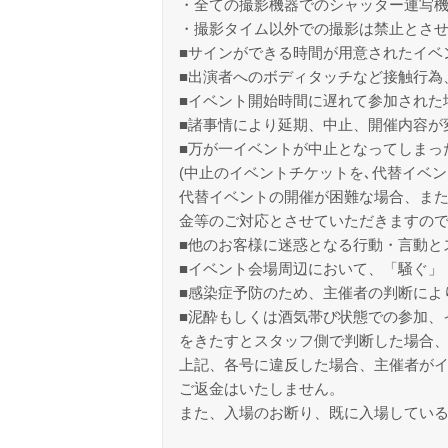
・全ての撮影機器でのシャッター連写
・撮影タイム以外での撮影は禁止とさ
■サインができる時間が用意されたイベ
■出演者へのボディタッチなど接触行為
■イベント開始時間に遅れて参加された
■諸事情により延期、中止、開催内容が
■万が一イベントが中止となってしまっ
(中止のイベントチケットを､代替イベン
代替イベントの開催が困難な場合、また
金等のご対応とさせていただきますの
■他のお客様に迷惑となる行動・言動と
■イベント会場周辺において、「騒ぐ」
■感染症予防のため、主催者の判断によ
■泥酔もしくは酒気帯び状態での参加、
をきたすとスタッフ側で判断した場合
上記、各号に違反した場合、主催者が
ご返金はいたしません。
また、入場のお断り、既に入場してい