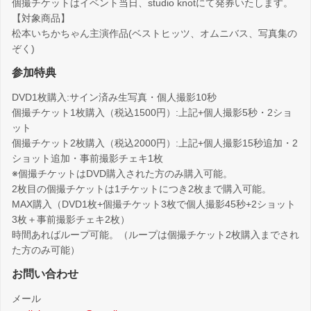
個撮チケットはイベント当日、studio knotにて発券いたします。
【対象商品】
松本いちかちゃん主演作品(ベストヒッツ、オムニバス、写真集の
ぞく)
参加特典
DVD1枚購入:サイン済み生写真・個人撮影10秒
個撮チケット1枚購入（税込1500円）:上記+個人撮影5秒・2ショ
ット
個撮チケット2枚購入（税込2000円）:上記+個人撮影15秒追加・2
ショット追加・事前撮影チェキ1枚
※個撮チケットはDVD購入された方のみ購入可能。
2枚目の個撮チケットは1チケットにつき2枚まで購入可能。
MAX購入（DVD1枚+個撮チケット3枚で個人撮影45秒+2ショット
3枚＋事前撮影チェキ2枚）
時間あればループ可能。（ループは個撮チケット2枚購入までされ
た方のみ可能）
お問い合わせ
メール