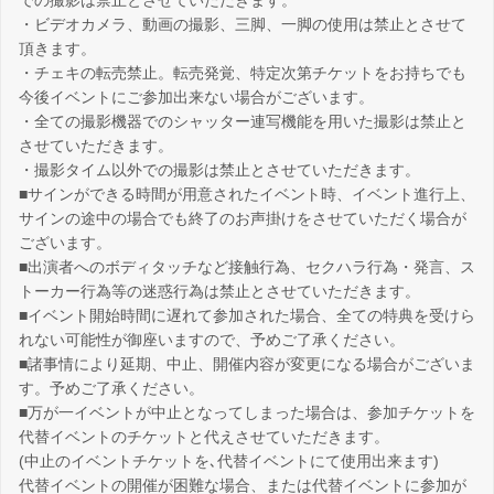
での撮影は禁止とさせていただきます。
・ビデオカメラ、動画の撮影、三脚、一脚の使用は禁止とさせて
頂きます。
・チェキの転売禁止。転売発覚、特定次第チケットをお持ちでも
今後イベントにご参加出来ない場合がございます。
・全ての撮影機器でのシャッター連写機能を用いた撮影は禁止と
させていただきます。
・撮影タイム以外での撮影は禁止とさせていただきます。
■サインができる時間が用意されたイベント時、イベント進行上、
サインの途中の場合でも終了のお声掛けをさせていただく場合が
ございます。
■出演者へのボディタッチなど接触行為、セクハラ行為・発言、ス
トーカー行為等の迷惑行為は禁止とさせていただきます。
■イベント開始時間に遅れて参加された場合、全ての特典を受けら
れない可能性が御座いますので、予めご了承ください。
■諸事情により延期、中止、開催内容が変更になる場合がございま
す。予めご了承ください。
■万が一イベントが中止となってしまった場合は、参加チケットを
代替イベントのチケットと代えさせていただきます。
(中止のイベントチケットを､代替イベントにて使用出来ます)
代替イベントの開催が困難な場合、または代替イベントに参加が