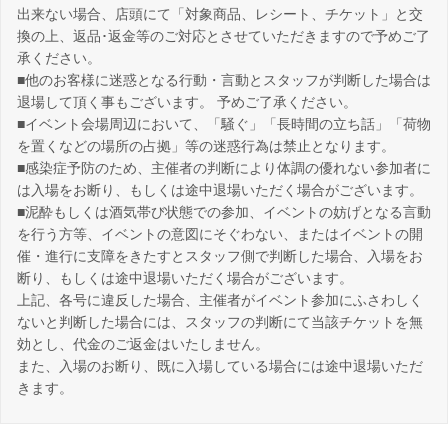
出来ない場合、店頭にて「対象商品、レシート、チケット」と交
換の上、返品･返金等のご対応とさせていただきますので予めご了
承ください。
■他のお客様に迷惑となる行動・言動とスタッフが判断した場合は
退場して頂く事もございます。 予めご了承ください。
■イベント会場周辺において、「騒ぐ」「長時間の立ち話」「荷物
を置くなどの場所の占拠」等の迷惑行為は禁止となります。
■感染症予防のため、主催者の判断により体調の優れない参加者に
は入場をお断り、もしくは途中退場いただく場合がございます。
■泥酔もしくは酒気帯び状態での参加、イベントの妨げとなる言動
を行う方等、イベントの意図にそぐわない、またはイベントの開
催・進行に支障をきたすとスタッフ側で判断した場合、入場をお
断り、もしくは途中退場いただく場合がございます。
上記、各号に違反した場合、主催者がイベント参加にふさわしく
ないと判断した場合には、スタッフの判断にて当該チケットを無
効とし、代金のご返金はいたしません。
また、入場のお断り、既に入場している場合には途中退場いただ
きます。