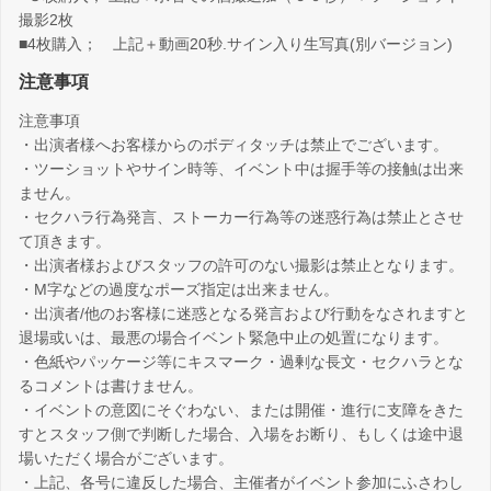
撮影2枚
■4枚購入； 上記＋動画20秒.サイン入り生写真(別バージョン)
注意事項
注意事項
・出演者様へお客様からのボディタッチは禁止でございます。
・ツーショットやサイン時等、イベント中は握手等の接触は出来
ません。
・セクハラ行為発言、ストーカー行為等の迷惑行為は禁止とさせ
て頂きます。
・出演者様およびスタッフの許可のない撮影は禁止となります。
・M字などの過度なポーズ指定は出来ません。
・出演者/他のお客様に迷惑となる発言および行動をなされますと
退場或いは、最悪の場合イベント緊急中止の処置になります。
・色紙やパッケージ等にキスマーク・過剰な長文・セクハラとな
るコメントは書けません。
・イベントの意図にそぐわない、または開催・進行に支障をきた
すとスタッフ側で判断した場合、入場をお断り、もしくは途中退
場いただく場合がございます。
・上記、各号に違反した場合、主催者がイベント参加にふさわし