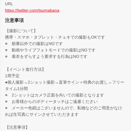
URL
https://twitter.com/tsumabana
注意事項
【撮影について】
携帯・スマホ・タブレット・チェキでの撮影もOKです
※ 順番以外での撮影はNGです
※ 動画やライブフォトモードでの撮影はNGです
※ 着衣をずらすよう要求する行為はNGです
【イベント進行方法】
1周予定
●個人撮影→2ショット撮影→直筆サイン＋特典のお渡し→フリー
タイム1分間
※ 2ショットはカメラ正面を向いての撮影となります
※ お客様からのボディータッチはご遠慮ください
※ メーカー色紙はございませんので、私物などのご用意がなけ
れば生写真にサインさせていただきます
【注意事項】