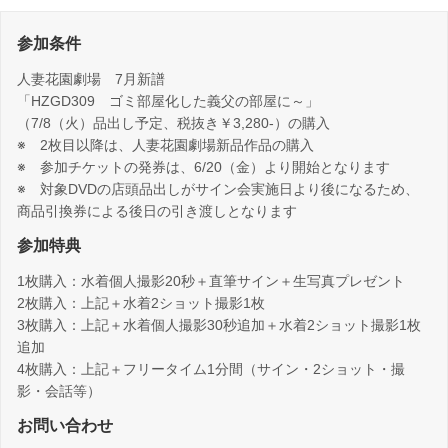
参加条件
人妻花園劇場 7月新譜
「HZGD309 ゴミ部屋化した義父の部屋に～」
（7/8（火）品出し予定、税抜き￥3,280-）の購入
※ 2枚目以降は、人妻花園劇場新品作品の購入
※ 参加チケットの発券は、6/20（金）より開始となります
※ 対象DVDの店頭品出しがサイン会実施日より後になるため、
商品引換券による後日の引き渡しとなります
参加特典
1枚購入：水着個人撮影20秒＋直筆サイン＋生写真プレゼント
2枚購入：上記＋水着2ショット撮影1枚
3枚購入：上記＋水着個人撮影30秒追加＋水着2ショット撮影1枚
追加
4枚購入：上記＋フリータイム1分間（サイン・2ショット・撮
影・会話等）
お問い合わせ