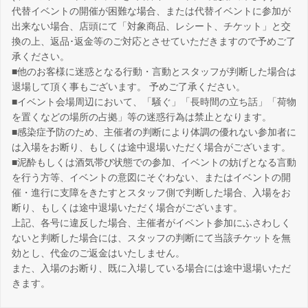
代替イベントの開催が困難な場合、または代替イベントに参加が
出来ない場合、店頭にて「対象商品、レシート、チケット」と交
換の上、返品･返金等のご対応とさせていただきますので予めご了
承ください。
■他のお客様に迷惑となる行動・言動とスタッフが判断した場合は
退場して頂く事もございます。 予めご了承ください。
■イベント会場周辺において、「騒ぐ」「長時間の立ち話」「荷物
を置くなどの場所の占拠」等の迷惑行為は禁止となります。
■感染症予防のため、主催者の判断により体調の優れない参加者に
は入場をお断り、もしくは途中退場いただく場合がございます。
■泥酔もしくは酒気帯び状態での参加、イベントの妨げとなる言動
を行う方等、イベントの意図にそぐわない、またはイベントの開
催・進行に支障をきたすとスタッフ側で判断した場合、入場をお
断り、もしくは途中退場いただく場合がございます。
上記、各号に違反した場合、主催者がイベント参加にふさわしく
ないと判断した場合には、スタッフの判断にて当該チケットを無
効とし、代金のご返金はいたしません。
また、入場のお断り、既に入場している場合には途中退場いただ
きます。