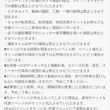
・スマートフォン付属のカメラ撮影の際は、ライブフォトモード
での撮影は禁止とさせていただきます。
・ビデオカメラ、動画の撮影、三脚、一脚の使用は禁止とさせて
頂きます。
・チェキの転売禁止。転売発覚、特定次第チケットをお持ちでも
今後イベントにご参加出来ない場合がございます。
・全ての撮影機器でのシャッター連写機能を用いた撮影は禁止と
させていただきます。
・撮影タイム以外での撮影は禁止とさせていただきます。
■サインができる時間が用意されたイベント時、イベント進行上、
サインの途中の場合でも終了のお声掛けをさせていただく場合が
ございます。
■出演者へのボディタッチなど接触行為、セクハラ行為・発言、ス
トーカー行為等の迷惑行為は禁止とさせていただきます。
■イベント開始時間に遅れて参加された場合、全ての特典を受けら
れない可能性が御座いますので、予めご了承ください。
■諸事情により延期、中止、開催内容が変更になる場合がございま
す。予めご了承ください。
■万が一イベントが中止となってしまった場合は、参加チケットを
代替イベントのチケットと代えさせていただきます。
(中止のイベントチケットを､代替イベントにて使用出来ます)