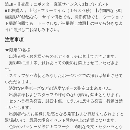
追加＋非売品ミニポスター直筆サイン入り1枚プレゼント
■５枚購入； 上記＋フリータイム（１分３０秒）【時間内なら動
画撮影30秒迄なら、サイン何枚でも、撮影何秒でも、ツーショッ
ト撮影何回でも、トークしながら撮影し放題】の中から好きなよ
うに選択してお楽しみ下さい。
注意事項
★限定50名様
・出演者様へお客様からのボディタッチは禁止でございます。
・撮影時に握手等、触れあっての撮影は禁止させていただきま
す。
・スタッフが不適切とみなしたポージングでの撮影は禁止させて
いただきます。
・過激なM字ポーズなどの過度なポーズ指定は出来ません。
・出演者様およびスタッフの許可のない撮影は禁止となります。
・セクハラ行為発言、誹謗中傷、モラルに反する発言・行動は禁
止いたします。
・出演者/他のお客様に迷惑となる発言および行動をなされますと
退場或いは、最悪の場合イベント緊急中止の処置になります。
・色紙やパッケージ等にキスマーク・過剰な長文・セクハラとな