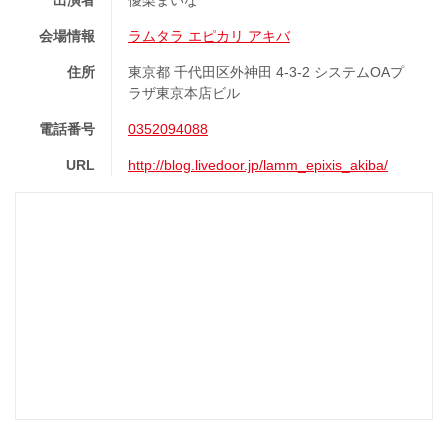
出演者
優梨まいな
会場情報
ラムタラ エピカリ アキバ
住所
東京都 千代田区外神田 4-3-2 システムOAプ
ラザ東京本店ビル
電話番号
0352094088
URL
http://blog.livedoor.jp/lamm_epixis_akiba/