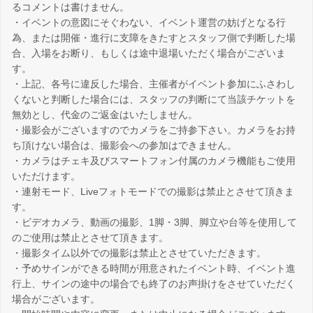
るコメントは書けません。
・イベントの意図にそぐわない、イベント運営の妨げとなる行
為、または開催・進行に支障をきたすとスタッフ側で判断した場
合、入場をお断り、もしくは途中退場いただく場合がございま
す。
・上記、各号に違反した場合、主催者がイベント参加にふさわし
くないと判断した場合には、スタッフの判断にて当該チケットを
無効とし、代金のご返金はいたしません。
・撮影会がございますのでカメラをご持参下さい。カメラをお持
ち頂けない場合は、撮影会への参加はできません。
・カメラはチェキ及びスマートフォン付属のカメラ機能もご使用
いただけます。
・連射モード、Liveフォトモードでの撮影は禁止とさせて頂きま
す。
・ビデオカメラ、動画の撮影、1脚・3脚、脚立や台等を使用して
のご使用は禁止とさせて頂きます。
・撮影タイム以外での撮影は禁止とさせていただきます。
・予めサインができる時間が用意されたイベント時、イベント進
行上、サインの途中の場合でも終了のお声掛けをさせていただく
場合がございます。