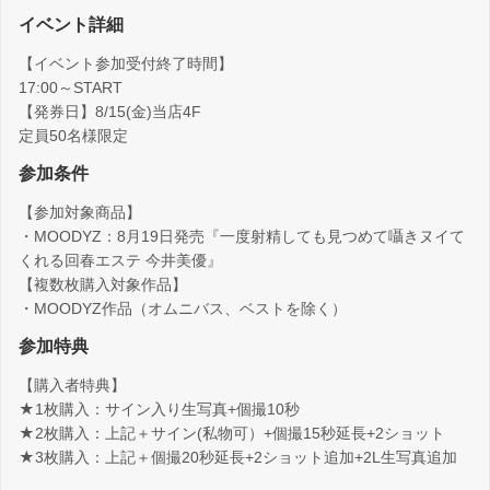
イベント詳細
【イベント参加受付終了時間】
17:00～START
【発券日】8/15(金)当店4F
定員50名様限定
参加条件
【参加対象商品】
・MOODYZ：8月19日発売『一度射精しても見つめて囁きヌイて
くれる回春エステ 今井美優』
【複数枚購入対象作品】
・MOODYZ作品（オムニバス、ベストを除く）
参加特典
【購入者特典】
★1枚購入：サイン入り生写真+個撮10秒
★2枚購入：上記＋サイン(私物可）+個撮15秒延長+2ショット
★3枚購入：上記＋個撮20秒延長+2ショット追加+2L生写真追加