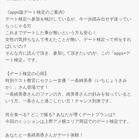
《apps版デート検定のご案内》
デート検定へ参加を検討しているが、今一歩踏み出せず迷ってい
らっしゃる方
これまでデートした事が無いという方も安心！
女性の気持ちなんて考えたことが無い。デート検定って何をすれ
ばいいの？
そんな方に読んで頂き、参加して頂きたいのが、この『apps×デ
ート検定』です。
【デート検定の心得】
特別ゲスト教官にセクシー女優「一条綺美香（いちじょうきみ
か）」さん登場です！
一条綺美香さんのファンの方、綺美香さんの好みを知っていると
いう方、一条さんと過ごしたい方！チャンス到来です。
何を食べる? どこで撮る? あなたが導くデートプランは?
今回のミッションは上野アメ横エリア周辺でのデート検定です。
あなたと一条綺美香さんがデート体験！