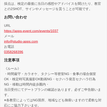
採点は、検定の最後に当日の感想やアドバイスを聞けたり、教官
との2SHOT、サインやメッセージを貰うことが可能です。
お問い合わせ
URL
https://apps-event.com/events/1037
メール
info@studio-apps.com
お電話
0358268396
注意事項
《ルール》
・時間厳守・カラオケ、タクシー等密室NG・食事の場合個室
OK・検定時写真撮影OK動画NG・セクハラ発言セクハラ行為
NG・移動は時間内徒歩圏内・
当日受付にてデートプランの確認があります。必ずご申告願いま
す。
※各教官によってはNG箇所、地域なども御座いますので柔軟な対
応にご協力下さいませ。