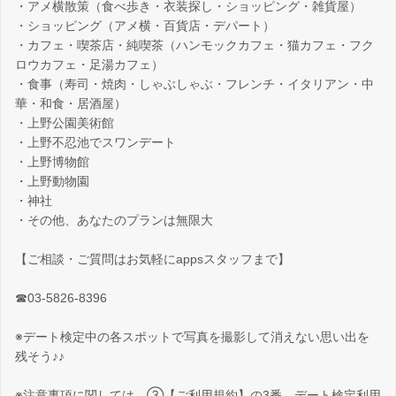
・アメ横散策（食べ歩き・衣装探し・ショッピング・雑貨屋）
・ショッピング（アメ横・百貨店・デパート）
・カフェ・喫茶店・純喫茶（ハンモックカフェ・猫カフェ・フク
ロウカフェ・足湯カフェ）
・食事（寿司・焼肉・しゃぶしゃぶ・フレンチ・イタリアン・中
華・和食・居酒屋）
・上野公園美術館
・上野不忍池でスワンデート
・上野博物館
・上野動物園
・神社
・その他、あなたのプランは無限大
【ご相談・ご質問はお気軽にappsスタッフまで】
☎03-5826-8396
※デート検定中の各スポットで写真を撮影して消えない思い出を
残そう♪♪
※注意事項に関しては、③【ご利用規約】の3番、デート検定利用