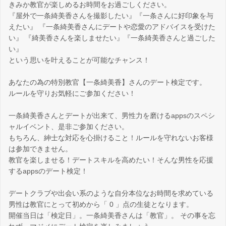
きみか教官が楽しめるお時間をお過ごしください。
『屋外で一条綺美香さんを撮影したい』『一条さんに好印象を与
えたい』 『一条綺美香さんにデートや恋愛のアドバイスを受けた
い』 『綺美香さんを楽しませたい』『一条綺美香さんと過ごした
い』
という思いを叶えることが可能なチャンス！
あなたの為の特別教官【一条綺美香】さんのデート検定です。
ルールを守りお気軽にご参加ください！
一条綺美香さんとデートが出来て、男性力を磨けるappsのスペシ
ャルイベント、是非ご参加ください。
もちろん、紳士な対応を心掛けること！ルールを守れないお客様
は参加できません。
教官を楽しませる！デートスキルを高めたい！そんな男性を応援
するappsのデート検定！
デートクラブや出会い系のような自分本位なお時間を求めている
男性は教官にとって初めから「 0 」点の生徒となります。
開催当日は「検定日」。一条綺美香さんは「教官」。 その事を忘