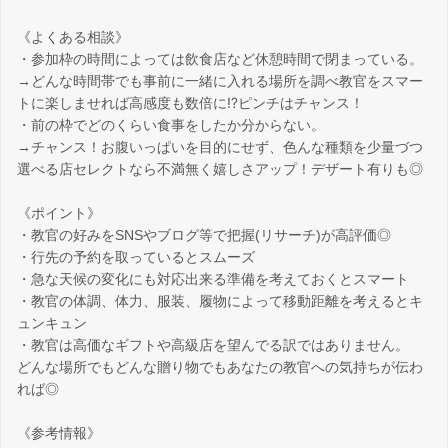
《よくある相談》
・参加枠の時間によっては飲食店など休憩時間で閉まっている。
→どんな時間帯でも事前に一緒に入れる場所を調べ教官をスマー
トに楽しませれば高感度も数倍に⁉ピンチはチャンス！
・前の枠でどのくらい食事をしたか分からない。
→チャンス！お腹いっぱいを目的にせず、色んな種類を少量づつ
選べる店セレクトなら不満無く嬉しさアップ！デザート有りも◎
《ポイント》
・教官の好みをSNSやブログ等で把握(リサーチ)が高評価◎
・行先の予約を取っているとスムーズ
・急な天候の変化にも対応出来る準備を考えておくとスマート
・教官の体調、体力、服装、履物によって移動距離を考えるとキ
ュンキュン
・教官は高価なギフトや高級店を望んでる訳ではありません。
どんな場所でもどんな贈り物でもあなたの教官への気持ちが伝わ
れば◎
《参考情報》