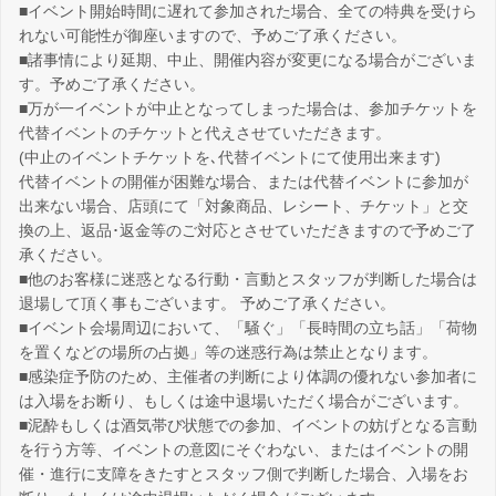
■イベント開始時間に遅れて参加された場合、全ての特典を受けら
れない可能性が御座いますので、予めご了承ください。
■諸事情により延期、中止、開催内容が変更になる場合がございま
す。予めご了承ください。
■万が一イベントが中止となってしまった場合は、参加チケットを
代替イベントのチケットと代えさせていただきます。
(中止のイベントチケットを､代替イベントにて使用出来ます)
代替イベントの開催が困難な場合、または代替イベントに参加が
出来ない場合、店頭にて「対象商品、レシート、チケット」と交
換の上、返品･返金等のご対応とさせていただきますので予めご了
承ください。
■他のお客様に迷惑となる行動・言動とスタッフが判断した場合は
退場して頂く事もございます。 予めご了承ください。
■イベント会場周辺において、「騒ぐ」「長時間の立ち話」「荷物
を置くなどの場所の占拠」等の迷惑行為は禁止となります。
■感染症予防のため、主催者の判断により体調の優れない参加者に
は入場をお断り、もしくは途中退場いただく場合がございます。
■泥酔もしくは酒気帯び状態での参加、イベントの妨げとなる言動
を行う方等、イベントの意図にそぐわない、またはイベントの開
催・進行に支障をきたすとスタッフ側で判断した場合、入場をお