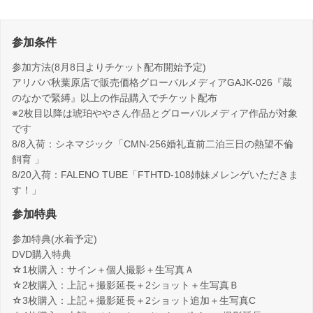
参加条件
参加方法(8月8日よりチケット配布開始予定)
アリババ秋葉原店で販売価格グローバルメディアGAJK-026『蔵
のなかで緊縛』以上の作品購入でチケット配布
※2枚目以降は琥珀ややさん作品とグローバルメディア作品が対象
です
8/8入荷：シネマジック「CMN-256婚礼直前二泊三日の熱望不倫
飼育 」
8/20入荷：FALENO TUBE「FTHTD-108姉妹メレンゲいただきま
す！」
参加特典
参加特典(水着予定)
DVD購入特典
☆1枚購入：サイン＋個人撮影＋生写真Ａ
☆2枚購入：上記＋撮影延長＋2ショット＋生写真Ｂ
☆3枚購入：上記＋撮影延長＋2ショット追加＋生写真C