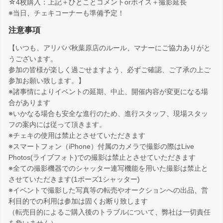
☆4枚購入：上記＋ひとことコメントorボイス＋撮影延長
※当日、チェキコーナーも準備予定！
注意事項
【いつも、アリババ秋葉原店のルール、マナーにご協力ありがと
うございます。
参加の皆様が楽しく過ごせますよう、必ずご確認、ご了承の上ご
参加お願い致します。】
※諸事情によりイベントの延期、中止、開催内容が変更になる場
合があります
※いかなる場合も安全な進行のため、進行スタッフ、現場スタッ
フの案内には従って頂きます。
※チェキの使用は禁止とさせていただきます
※スマートフォン（iPhone）付属のカメラで撮影の際はLive
Photos(ライブフォト)での撮影は禁止とさせていただきます
※全ての撮影機器でのシャッター連写機能を用いた撮影は禁止と
させていただきます(1ポーズ1シャッター)
※イベントで撮影した写真等の転売やオークションへの出品、営
利目的での利用は参加は固くお断り致します
（転売目的によるご購入後のトラブルについて、弊社は一切責任
を負いません）