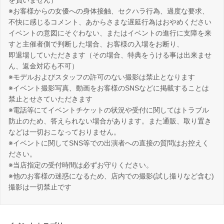
※お客様からの女優への身体接触、セクハラ行為、過度な要求、
不快に感じるコメント、あからさまな遅延行為はおやめください
イベントの意図にそぐわない、またはイベントの進行に支障を来
すと主催者側で判断した場合、お客様の入場をお断り、
即退場していただきます（その場合、特典をうける事は出来ませ
ん、返金対応も不可）
※モデルおよびスタッフの許可のない撮影は禁止となります
※イベント撮影写真、動画をお客様のSNSなどに掲載することは
禁止とせさていただきます
※電話等にてイベントチケットの状況や受付に関してはトラブル
防止のため、答えられない場合があります。また通販、取り置き
などは一切おこなっておりません。
※イベントに関してSNS等での出演者への直接の質問はお控えく
ださい。
※当店指定の受付時間は必ずお守りください。
※他のお客様の迷惑になるため、店内での撮影(試し撮りなど含む)
撮影は一切禁止です