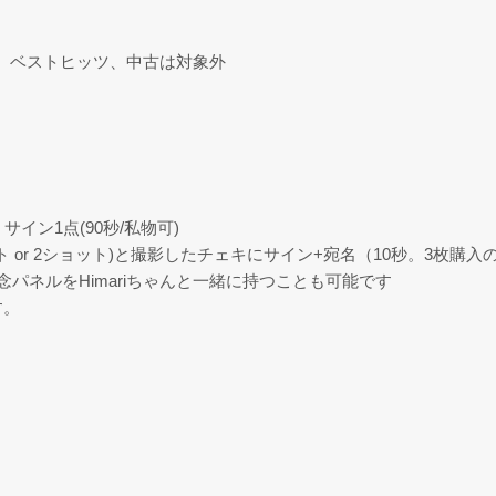
ン、ベストヒッツ、中古は対象外
イン1点(90秒/私物可)
 or 2ショット)と撮影したチェキにサイン+宛名（10秒。3枚購入の
記念パネルをHimariちゃんと一緒に持つことも可能です
す。