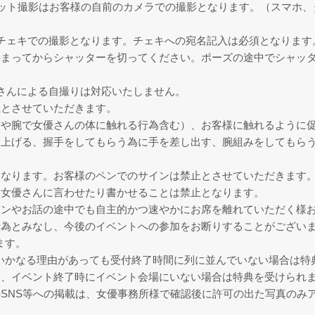
ョット撮影はお客様の自前のカメラでの撮影となります。（スマホ、
チェキでの撮影となります。チェキへの宛名記入は必須となります
決まってからシャッターを切ってください。ポーズの途中でシャッ
さんによる自撮りは対応いたしません。
止とさせていただきます。
肘や腕で女優さんの体に触れる行為含む）、お客様に触れるように
を上げる、握手をしてもらう為に手を差し出す、腕組みをしてもら
となります。お客様のペンでのサインは禁止とさせていただきます
、女優さんに言わせたり書かせることは禁止となります。
インやお話の途中でも自主的かつ速やかにお席を離れていただく様
行為とみなし、今後のイベントへの参加をお断りすることがござい
ます。
す。いかなる理由があっても受付終了時間に列に並んでいない場合は
、イベント終了時にイベント会場にいない場合は特典を受けられ
SNS等への掲載は、女優事務所様で確認後に許可の出た写真のみア