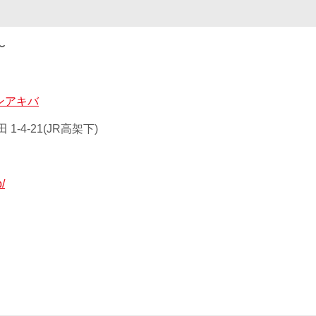
〜
ンアキバ
-4-21(JR高架下)
p/