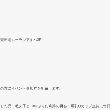
。
取販売市場ムーランアキバ3F
入の方にイベント参加券を配布します。
321『中退した元・教え子と10年ぶりに奇跡の再会！爆乳Qカップ生徒