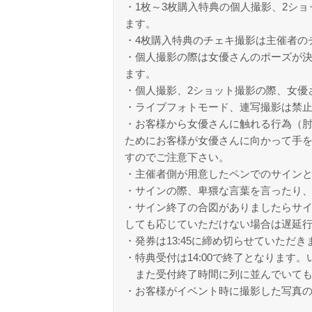
・1枚～3枚購入特典の個人撮影、2シ
ます。
・4枚購入特典のチェキ撮影は主催者の
・個人撮影の際は女優さんのポーズが
ます。
・個人撮影、2ショット撮影の際、女優
・ライブフォトモード、連写撮影は禁
・お客様から女優さんに触れる行為（
ためにお客様が女優さんに向かって手
すのでご注意下さい。
・主催者側が用意したペンでのサイン
・サインの際、卑猥な言葉を言ったり
・サイン終了の合図がありましたらサ
しても応じていただけない場合は遅延
・発券は13:45に締め切らせていただき
・特典受付は14:00で終了となりま
また受付終了時間に列に並んでいても
・お客様がイベント時に撮影した写真の