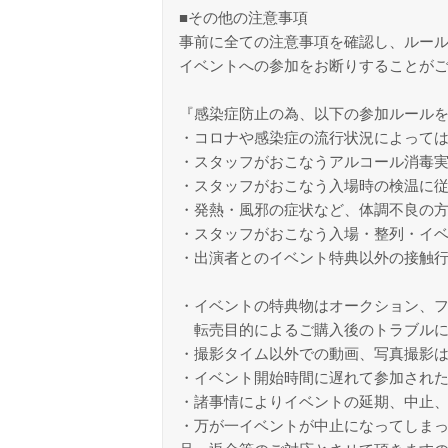
■その他の注意事項
事前に全ての注意事項を確認し、ルー
イベントへの参加をお断りすることが
『感染症防止の為、以下の参加ルール
・コロナや感染症の流行状況によっては
・スタッフがおこなうアルコール消毒
・スタッフがおこなう入場時の検温に従
・発熱・風邪の症状など、体調不良の
・スタッフがおこなう入場・整列・イ
・出演者とのイベント特典以外の接触
・イベントの特典物はオークション、
転売目的によるご購入後のトラブルに
・撮影タイム以外での動画、写真撮影
・イベント開始時間に遅れて参加され
・諸事情によりイベントの延期、中止
・万が一イベントが中止になってしま