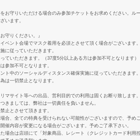
ルをお守りいただける場合のみ参加チケットをお求めください。ル
ございます。
をお守りください。』
イベント会場でマスク着用を必須とさせて頂く場合がございます。
実施に従っていただきます。
っていただきます。（37度5分以上ある方は参加不可となります）
方は参加不可となります。
ベント中のソーシャルディスタンス確保実施に従っていただきます
行為は一切禁止となります。
フリマサイト等への出品、営利目的での利用は固くお断り致します
つきましては、弊社は一切責任を負いません。
は禁止とさせて頂きます。
た場合、全ての特典を受けられない可能性がございますので、予め
、開催内容が変更になる場合がございます。予めご了承下さい。
った場合は店頭にて「対象商品、レシート（クレジットカード利用