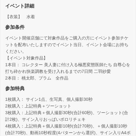
イベント詳細
【衣装】 水着
参加条件
イベント開催店舗にて対象作品をご購入の方にイベント参加チケ
ットを配布いたしますのでイベント当日、イベント会場にお持ち
ください。
【イベント対象作品】
1本目： コレクター 美人妻に付け入る極悪変態医師たち 自尊心を
打ち砕かれ快楽調教を受け入れるまでの7日間 二羽紗愛
2本目： 桃太郎、プラム 全作品
参加特典
1枚購入： サイン1点、生写真、個人撮影30秒
2枚購入：上記特典＋ツーショット
3枚購入：上記特典＋個人撮影30秒(合計60秒)、ツーショット(合
計2枚)、サイン入りおっぱいポロリチェキ
4枚購入：上記特典＋個人撮影10秒(合計70秒)、＋個人撮影10秒
(合計70秒)、動画10秒程度(4パターンから選択)、サイン入りA4ポ