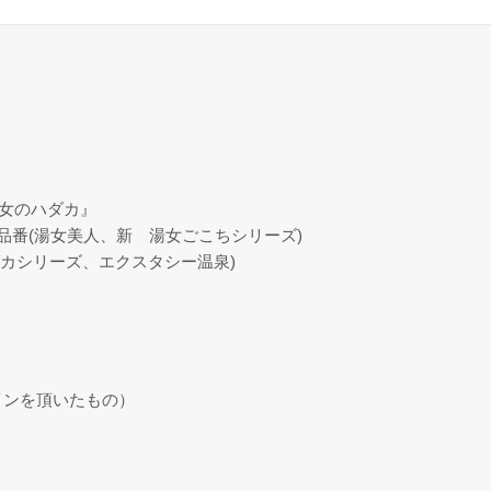
美女のハダカ』
品番(湯女美人、新 湯女ごこちシリーズ)
ダカシリーズ、エクスタシー温泉)
インを頂いたもの）