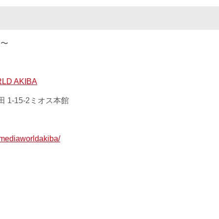
0 〜
D AKIBA
 1-15-2ミオス本館
p/mediaworldakiba/