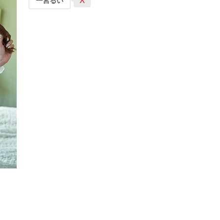
X
一宮るい