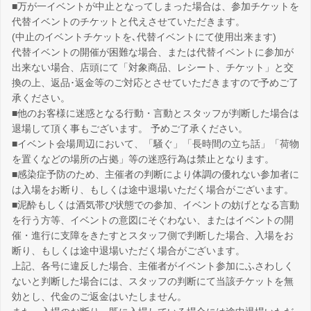
■万が一イベントが中止となってしまった場合は、参加チケットを
代替イベントのチケットと代えさせていただきます。
(中止のイベントチケットを､代替イベントにて使用出来ます)
代替イベントの開催が困難な場合、または代替イベントに参加が
出来ない場合、店頭にて「対象商品、レシート、チケット」と交
換の上、返品･返金等のご対応とさせていただきますので予めご了
承ください。
■他のお客様に迷惑となる行動・言動とスタッフが判断した場合は
退場して頂く事もございます。 予めご了承ください。
■イベント会場周辺において、「騒ぐ」「長時間の立ち話」「荷物
を置くなどの場所の占拠」等の迷惑行為は禁止となります。
■感染症予防のため、主催者の判断により体調の優れない参加者に
は入場をお断り、もしくは途中退場いただく場合がございます。
■泥酔もしくは酒気帯び状態での参加、イベントの妨げとなる言動
を行う方等、イベントの意図にそぐわない、またはイベントの開
催・進行に支障をきたすとスタッフ側で判断した場合、入場をお
断り、もしくは途中退場いただく場合がございます。
上記、各号に違反した場合、主催者がイベント参加にふさわしく
ないと判断した場合には、スタッフの判断にて当該チケットを無
効とし、代金のご返金はいたしません。