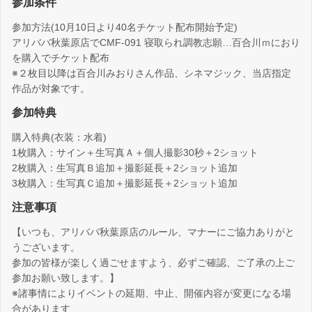
参加条件
参加方法(10月10日より40名チケット配布開始予定)
アリババ秋葉原店でCMF-091 寝取られ調教志願…百合川ｍにおり
を購入でチケット配布
※２枚目以降は百合川みおりさん作品、シネマジック、当店指定
作品が対象です。
参加特典
購入特典(衣装：水着)
1枚購入：サイン＋生写真Ａ＋個人撮影30秒＋2ショット
2枚購入：生写真Ｂ追加＋撮影延長＋2ショット追加
3枚購入：生写真Ｃ追加＋撮影延長＋2ショット追加
注意事項
【いつも、アリババ秋葉原店のルール、マナーにご協力ありがと
うございます。
参加の皆様が楽しく過ごせますよう、必ずご確認、ご了承の上ご
参加お願い致します。】
※諸事情によりイベントの延期、中止、開催内容が変更になる場
合があります