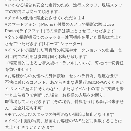
※いかなる場合も安全な進行のため、進行スタッフ、現場スタッ
フの案内には従って頂きます。
※チェキの使用は禁止とさせていただきます
※スマートフォン（iPhone）付属のカメラで撮影の際はLive
Photos(ライブフォト)での撮影は禁止とさせていただきます
※全ての撮影機器でのシャッター連写機能を用いた撮影は禁止と
させていただきます(1ポーズ1シャッター)
※イベントで撮影した写真等の転売やオークションへの出品、営
利目的での利用は参加は固くお断り致します
（転売目的によるご購入後のトラブルについて、弊社は一切責任
を負いません）
※お客様からの女優への身体接触、セクハラ行為、過度な要求、
不快に感じるコメント、あからさまな遅延行為はおやめください
イベントの意図にそぐわない、またはイベントの進行に支障を来
すと主催者側で判断した場合、お客様の入場をお断り、
即退場していただきます（その場合、特典をうける事は出来ませ
ん、返金対応も不可）
※モデルおよびスタッフの許可のない撮影は禁止となります
※イベント撮影写真、動画をお客様のSNSなどに掲載することは
禁止とせさていただきます