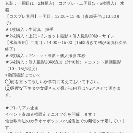
衣装：一周目(1・2枚購入)→コスプレ・二周目(3・5枚購入)→水
着
【コスプレ着用】一周目：12:00～13:45（参加受付は13:30ま
で）
★1枚購入：生写真、握手
★2枚購入：上記＋2ショット撮影＋個人撮影20秒＋サイン
【水着着用】二周目：14:00～15:00（15時過ぎて列が途切れ次第
終了）
★3枚購入：2ショット撮影＋個人撮影20秒
★5枚購入：個人撮影20秒追加（計40秒）＋コメント動画撮影
（10～15秒程度）
※動画撮影について
①何を言って欲しいか事前に考えておいて下さい。
②過度な下ネタや女優さんが嫌がる内容はNGとさせて頂きま
す。
★プレミアム企画
イベント参加者様限定ミニオフ会を開催します！
仙台駅周辺のカラオケボックスor居酒屋での開催を予定していま
す。