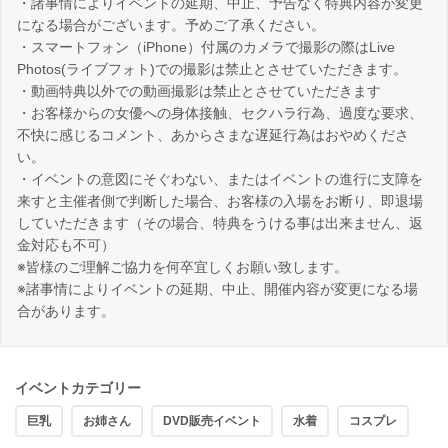
・諸事情によりイベントの延期、中止、予告なく特典内容が変更
になる場合がございます。予めご了承ください。
・スマートフォン（iPhone）付属のカメラで撮影の際はLive
Photos(ライブフォト)での撮影は禁止とさせていただきます。
・動画特典以外での動画撮影は禁止とさせていただきます
・お客様からの女優への身体接触、セクハラ行為、過度な要求、
不快に感じるコメント、あからさまな遅延行為はおやめくださ
い。
・イベントの意図にそぐわない、またはイベントの進行に支障を
来すと主催者側で判断した場合、お客様の入場をお断り、即退場
していただきます（その場合、特典をうける事は出来ません、返
金対応も不可）
※皆様のご理解ご協力を何卒宜しくお願い致します。
※諸事情によりイベントの延期、中止、開催内容が変更になる場
合があります。
イベントカテゴリー
巨乳
お姉さん
DVD販売イベント
水着
コスプレ