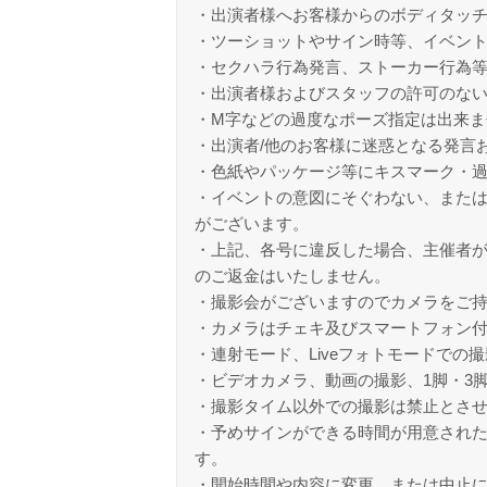
・出演者様へお客様からのボディタッ
・ツーショットやサイン時等、イベン
・セクハラ行為発言、ストーカー行為
・出演者様およびスタッフの許可のな
・M字などの過度なポーズ指定は出来ま
・出演者/他のお客様に迷惑となる発言
・色紙やパッケージ等にキスマーク・
・イベントの意図にそぐわない、また
がございます。
・上記、各号に違反した場合、主催者
のご返金はいたしません。
・撮影会がございますのでカメラをご
・カメラはチェキ及びスマートフォン
・連射モード、Liveフォトモードでの
・ビデオカメラ、動画の撮影、1脚・3
・撮影タイム以外での撮影は禁止とさ
・予めサインができる時間が用意され
す。
・開始時間や内容に変更、または中止