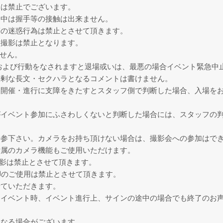
チは禁止でございます。
ト中は握手等の接触は出来ません。
等の迷惑行為は禁止とさせて頂きます。
い撮影は禁止となります。
せん。
および行動をなされますと退場或いは、最悪の場合イベント緊急中
過剰な長文・セクハラとなるコメントは書けません。
は開催・進行に支障をきたすとスタッフ側で判断した場合、入場を
がイベント参加にふさわしくないと判断した場合には、スタッフの
持参下さい。カメラをお持ち頂けない場合は、撮影会への参加はで
付属のカメラ機能もご使用いただけます。
撮影は禁止とさせて頂きます。
脚のご使用は禁止とさせて頂きます。
せていただきます。
たイベント時、イベント進行上、サインの途中の場合でも終了のお
になる場合がございます。