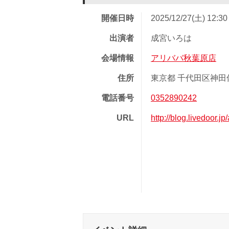
開催日時
2025/12/27(土) 12:3
出演者
成宮いろは
会場情報
アリババ秋葉原店
住所
東京都 千代田区神田佐
電話番号
0352890242
URL
http://blog.livedoor.j