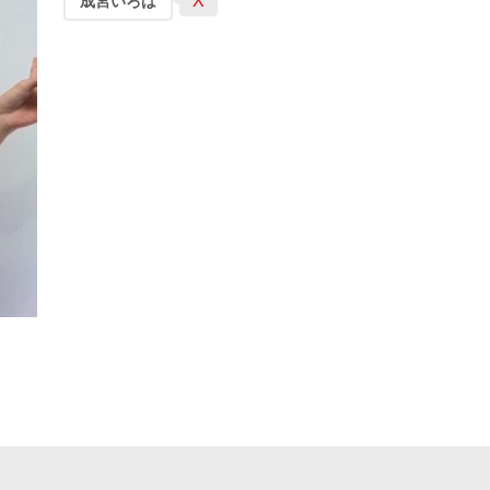
X
成宮いろは