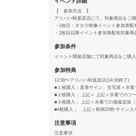
イベント詳細
【 参加方法 】
アリババ秋葉原店にて、対象商品をご
・1枚目：タカラ映像イベント参加券配布対
・2枚目以降イベント参加券配布対象商品
参加条件
イベント開催店舗にて対象商品をご購
参加特典
12:30〜アリババ秋葉原店(14:30終了)
■１枚購入；直筆サイン、生写真＋水着
■２枚購入； 上記＋ 上記＋水着でのツ
■３枚購入； 上記＋水着での個撮追加
■4枚購入； 上記＋動画20秒.サイン入
注意事項
注意事項