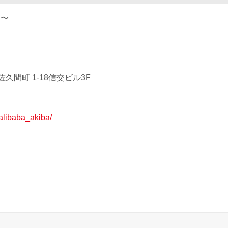
0 〜
久間町 1-18信交ビル3F
p/alibaba_akiba/