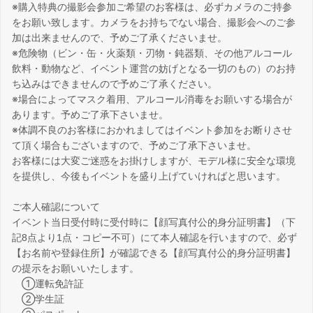
※購入特典の撮影会参加ご希望のお客様は、必ずカメラのご持参
をお願い致します。カメラをお持ちでない場合、撮影会へのご参
加は出来ませんので、予めご了承くださいませ。
※危険物（ビン・缶・火薬類・刃物・鈍器類、その他アルコール
飲料・動物など、イベント運営の妨げとなる一切のもの）のお持
ち込みはできませんので予めご了承ください。
※場合によってマスク着用、アルコール消毒をお願いする場合が
あります。予めご了承下さいませ。
※体調不良のお客様におかれましてはイベント参加をお断りさせ
て頂く場合もございますので、予めご了承下さいませ。
お客様には大変ご迷惑をお掛けしますが、モデル様に安全な環境
を提供し、今後もイベントを盛り上げていければと思います。
ご本人確認について
イベント当日受付時に受付時に【顔写真付公的身分証明書】（下
記8点より1点・コピー不可）にて本人確認を行いますので、必ず
【お名前や登録住所】が確認できる【顔写真付公的身分証明書】
の提示をお願いいたします。
①運転免許証
②学生証