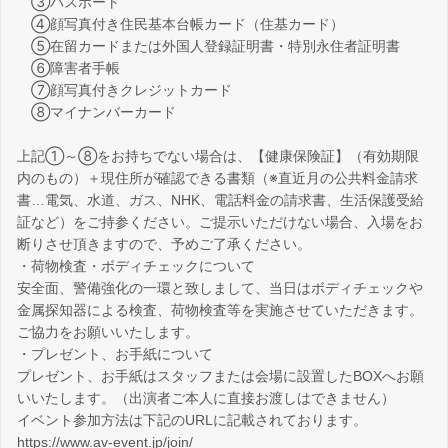
③パスポート
④顔写真付き住民基本台帳カード（住基カード）
⑤在留カードまたは外国人登録証明書・特別永住者証明書
⑥障害者手帳
⑦顔写真付きクレジットカード
⑧マイナンバーカード
上記①～⑧をお持ちでない場合は、【健康保険証】（有効期限
内のもの）＋現住所が確認できる書類（※直近月の公共料金請求
書…電気、水道、ガス、NHK、電話料金の請求書、生活保護受給
証など）をご持参ください。ご提示いただけない場合、入場をお
断りさせ頂きますので、予めご了承ください。
・荷物検査・ボディチェックについて
安全面、警備強化の一環と致しまして、当日はボディチェックや
金属探知器による検査、荷物検査等を実施させていただきます。
ご協力をお願いいたします。
・プレゼント、お手紙について
プレゼント、お手紙はスタッフまたは会場に設置したBOXへお願
いいたします。（出演者ご本人に直接お渡しはできません）
イベント参加方法は下記のURLに記載されております。
https://www.av-event.jp/join/