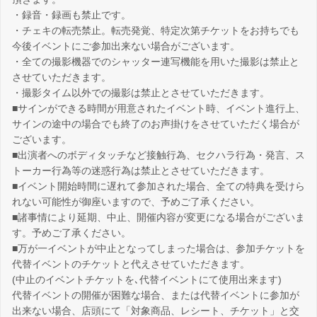
・録音・録画も禁止です。
・チェキの転売禁止。転売発覚、特定次第チケットをお持ちでも
今後イベントにご参加出来ない場合がございます。
・全ての撮影機器でのシャッター連写機能を用いた撮影は禁止と
させていただきます。
・撮影タイム以外での撮影は禁止とさせていただきます。
■サインができる時間が用意されたイベント時、イベント進行上、
サインの途中の場合でも終了のお声掛けをさせていただく場合が
ございます。
■出演者へのボディタッチなど接触行為、セクハラ行為・発言、ス
トーカー行為等の迷惑行為は禁止とさせていただきます。
■イベント開始時間に遅れて参加された場合、全ての特典を受けら
れない可能性が御座いますので、予めご了承ください。
■諸事情により延期、中止、開催内容が変更になる場合がございま
す。予めご了承ください。
■万が一イベントが中止となってしまった場合は、参加チケットを
代替イベントのチケットと代えさせていただきます。
(中止のイベントチケットを､代替イベントにて使用出来ます)
代替イベントの開催が困難な場合、または代替イベントに参加が
出来ない場合、店頭にて「対象商品、レシート、チケット」と交