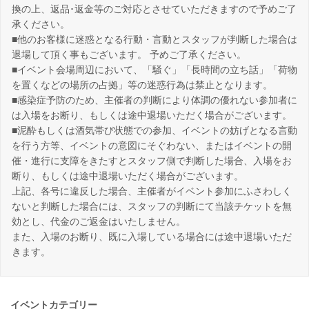
換の上、返品･返金等のご対応とさせていただきますので予めご了
承ください。
■他のお客様に迷惑となる行動・言動とスタッフが判断した場合は
退場して頂く事もございます。 予めご了承ください。
■イベント会場周辺において、「騒ぐ」「長時間の立ち話」「荷物
を置くなどの場所の占拠」等の迷惑行為は禁止となります。
■感染症予防のため、主催者の判断により体調の優れない参加者に
は入場をお断り、もしくは途中退場いただく場合がございます。
■泥酔もしくは酒気帯び状態での参加、イベントの妨げとなる言動
を行う方等、イベントの意図にそぐわない、またはイベントの開
催・進行に支障をきたすとスタッフ側で判断した場合、入場をお
断り、もしくは途中退場いただく場合がございます。
上記、各号に違反した場合、主催者がイベント参加にふさわしく
ないと判断した場合には、スタッフの判断にて当該チケットを無
効とし、代金のご返金はいたしません。
また、入場のお断り、既に入場している場合には途中退場いただ
きます。
イベントカテゴリー