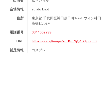
出演者
松本いちか
会場情報
sutido knot
住所
東京都 千代田区神田須田町1-7-1 ウィン神田
高橋ビル2F
電話番号
0344002799
URL
https://goo.gl/maps/xuHGdNjQ4S9jpLqE8
補足情報
コスプレ