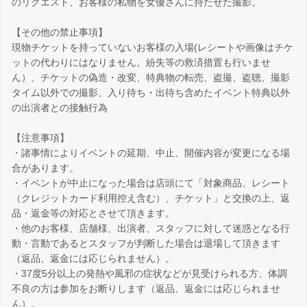
のリクエスト、お客様の私物を女優さんに持たせた撮影。
【その他の禁止事項】
現物チケットを持っていないお客様の入場(レシートや画像はチケ
ットの代わりにはなりません。紛失等の救済措置も行いませ
ん）、チケットの偽造・改変、特典物の転売、盗撮、盗聴、撮影
タイム以外での撮影、入り待ち・出待ち含めたイベント特典以外
の出演者との接触行為
【注意事項】
・諸事情によりイベントの延期、中止、開催内容が変更になる場
合があります。
・イベントが中止になった場合は店頭にて「対象商品、レシート
（クレジットカード利用控え含む）、チケット」と交換の上、返
品・返金等の対応とさせて頂きます。
・他のお客様、店舗様、出演者、スタッフに対して迷惑となる行
動・言動であるとスタッフが判断した場合は退場して頂きます
（返品、返金には応じられません）。
・37度5分以上の発熱や風邪の症状などが見受けられる方、体調
不良の方は参加をお断りします（返品、返金には応じられませ
ん）。