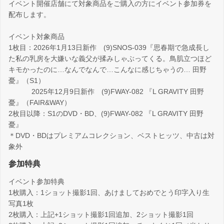
イベント開催店舗にて対象商品をご購入の方にイベント参加券を
配布します。
イベント対象商品
1枚目：2026年1月13日新作 (9)SNOS-039『思春期で急成長し
た私の乳房を大嫌いな義父が揉みしゃぶってくる。鳥肌立つほど
キモかったのに…なんでなんで…こんなに感じちゃうの… 田野
憂』（S1）
2025年12月9日新作 (9)FWAY-082 『L GRAVITY 田野
憂』（FAIR&WAY）
2枚目以降：S1のDVD・BD、(9)FWAY-082 『L GRAVITY 田野
憂』
＊DVD・BDはプレミアムコレクション、ベストヒッツ、中古は対
象外
参加特典
イベント参加特典
1枚購入：1ショット撮影1回、あけましておめでとう印字入り生
写真1枚
2枚購入：上記+1ショット撮影1回追加、2ショット撮影1回