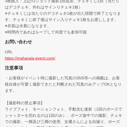
3枚購入：上記+2ショット撮影1回追加、チェキくじ1回（当たり
はデコチェキ、外れはサインりチェキ1枚）
※チェキくじは当たりのデコチェキ1枚が出た段階で終了となりま
す。チェキくじ終了後はサイン入りチェキ1枚をお渡しします。
※衣装は水着になります。
※時間内であればループして何度でも参加可能
お問い合わせ
URL
https://maharaja-event.com/
注意事項
・お客様がイベント時に撮影した写真のSNS等への掲載は、お客
様自身が可愛く撮影できたと判断された写真のみアップOKとなり
ます。
【撮影時の禁止事項】
ライブフォト、モーションフォト、手動含む連射（1回のポーズで
シャッターを切れるのは1回のみ）、ポーズ途中での撮影、チェキ
での撮影、一脚及び三脚の使用、女優さんによる自撮り、ポーズ