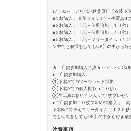
17：00～ アリババ秋葉原店【衣装⇒
■１枚購入； 直筆サイン1点＋生写真B
■２枚購入； 上記＋個撮追加（１０秒
■３枚購入； 上記＋個撮追加（４０秒
■５枚購入； 上記＋フリータイム（１
ン中でも個撮をしてもOK】の中から好
★二店舗参加購入特典★～アリババ秋
●二店舗参加購入；
①下着Aでのツーショット撮影
②下着Aでの個人撮影（１０秒）
③生写真Cをサイン入りで1枚プレゼン
●二店舗参加１０枚フルMAX購入； 
下着Bに着替えフリータイム（１２０秒
でも個撮をしてもOK】の中から好き放
注意事項