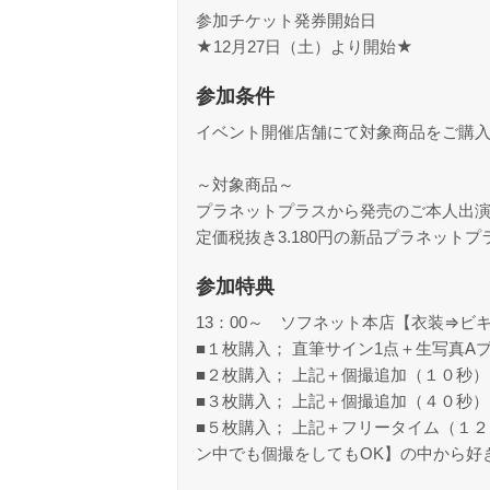
参加チケット発券開始日
★12月27日（土）より開始★
参加条件
イベント開催店舗にて対象商品をご購
～対象商品～
プラネットプラスから発売のご本人出演
定価税抜き3.180円の新品プラネット
参加特典
13：00～ ソフネット本店【衣装⇒ビ
■１枚購入； 直筆サイン1点＋生写真A
■２枚購入； 上記＋個撮追加（１０秒
■３枚購入； 上記＋個撮追加（４０秒
■５枚購入； 上記＋フリータイム（１
ン中でも個撮をしてもOK】の中から好