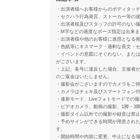
・出演者様へお客様からのボディタッ
・セクハラ行為発言、ストーカー等の
・出演者様及びスタッフの許可のない
・M字などの過度なポーズ指定は出来ま
・出演者様や他のお客様に迷惑となる
・色紙等にキスマーク・過剰な長文・
・イベントの意図にそぐわない、また
がございます。
・上記、各号に違反した場合、主催者
のご返金はいたしません。
・撮影会がございますのでカメラをご
・カメラはチェキ及びスマートフォン
・連射モード、Liveフォトモードでの
・ビデオカメラ、動画の撮影、1脚・3
・撮影タイム以外での撮影や録音は禁
・予めサインができる時間が用意され
す。
・開始時間や内容に変更、中止になる