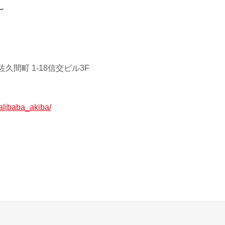
〜
久間町 1-18信交ビル3F
p/alibaba_akiba/