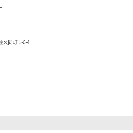
〜
間町 1-6-4