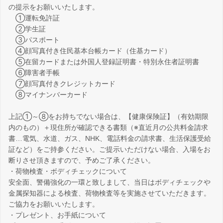
の提示をお願いいたします。
①運転免許証
②学生証
③パスポート
④顔写真付き住民基本台帳カード（住基カード）
⑤在留カードまたは外国人登録証明書・特別永住者証明書
⑥障害者手帳
⑦顔写真付きクレジットカード
⑧マイナンバーカード
上記①～⑧をお持ちでない場合は、【健康保険証】（有効期限
内のもの）＋現住所が確認できる書類（※直近月の公共料金請求
書…電気、水道、ガス、NHK、電話料金の請求書、生活保護受給
証など）をご持参ください。ご提示いただけない場合、入場をお
断りさせ頂きますので、予めご了承ください。
・荷物検査・ボディチェックについて
安全面、警備強化の一環と致しまして、当日はボディチェックや
金属探知器による検査、荷物検査等を実施させていただきます。
ご協力をお願いいたします。
・プレゼント、お手紙について