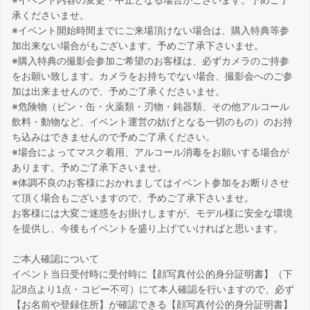
※イベント内容の変更・中止となる場合がございます。予めご了
承くださいませ。
※イベント開始時間までにご来場頂けない場合は、購入特典等参
加出来ない場合がもございます。予めご了承下さいませ。
※購入特典の撮影会参加ご希望のお客様は、必ずカメラのご持参
をお願い致します。カメラをお持ちでない場合、撮影会へのご参
加は出来ませんので、予めご了承くださいませ。
※危険物（ビン・缶・火薬類・刃物・鈍器類、その他アルコール
飲料・動物など、イベント運営の妨げとなる一切のもの）のお持
ち込みはできませんので予めご了承ください。
※場合によってマスク着用、アルコール消毒をお願いする場合が
あります。予めご了承下さいませ。
※体調不良のお客様におかれましてはイベント参加をお断りさせ
て頂く場合もございますので、予めご了承下さいませ。
お客様には大変ご迷惑をお掛けしますが、モデル様に安全な環境
を提供し、今後もイベントを盛り上げていければと思います。
ご本人確認について
イベント当日受付時に受付時に【顔写真付公的身分証明書】（下
記8点より1点・コピー不可）にて本人確認を行いますので、必ず
【お名前や登録住所】が確認できる【顔写真付公的身分証明書】