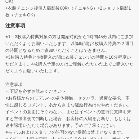
OK）
+衣装チェンジ後個人撮影後60秒（チェキNG）+2ショット撮影1
枚（チェキOK）
注意事項
※1～3枚購入特典対象の方は開始時刻から1時間45分以内にご参加
いただくようお願いいたします。以降時間は4枚購入特典の２週目
の時間となるためご参加いただくことはできません。
※3枚購入特典と4枚購入の間に衣装チェンジの時間を10分程度い
ただきます。4枚購入予定の方はご理解いただいた上でご購入いた
だくようお願いいたします。
注意事項
＜下記を必ずお読みください＞
※お客様からのモデルへの身体接触、セクハラ、過度な要求、不
快に感じるコメント、あからさまな遅延行為はおやめください。
イベントの意図にそぐわない、またはイベントの進行に支障を来
すと主催者側で判断した場合、お客様の入場をお断り、もしくは
途中退場いただく場合があります。予めご了承ください。
※モデルおよびスタッフの許可のない撮影は禁止となります。