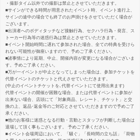
・撮影タイム以外での撮影は禁止とさせていただきます。
■サインができる時間が用意されたイベント時、イベント進行上、
サインの途中の場合でも終了のお声掛けをさせていただく場合が
ございます。
■出演者へのボディタッチなど接触行為、セクハラ行為・発言、ス
トーカー行為等の迷惑行為は禁止とさせていただきます。
■イベント開始時間に遅れて参加された場合、全ての特典を受けら
れない可能性が御座いますので、予めご了承ください。
■諸事情により延期、中止、開催内容が変更になる場合がございま
す。予めご了承ください。
■万が一イベントが中止となってしまった場合は、参加チケットを
代替イベントのチケットと代えさせていただきます。
(中止のイベントチケットを､代替イベントにて使用出来ます)
代替イベントの開催が困難な場合、または代替イベントに参加が
出来ない場合、店頭にて「対象商品、レシート、チケット」と交
換の上、返品･返金等のご対応とさせていただきますので予めご了
承ください。
■他のお客様に迷惑となる行動・言動とスタッフが判断した場合は
退場して頂く事もございます。 予めご了承ください。
■イベント会場周辺において、「騒ぐ」「長時間の立ち話」「荷物