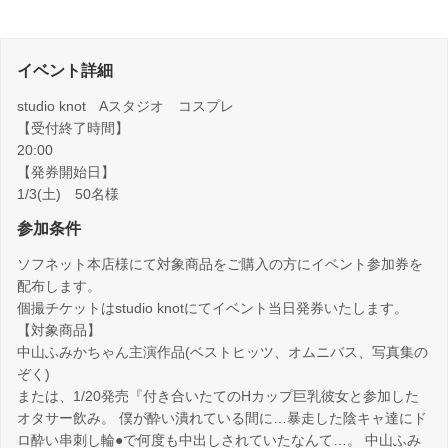
イベント詳細
studio knot Aスタジオ コスプレ
【受付終了時間】
20:00
【発券開始日】
1/3(土) 50名様
参加条件
ソフネット本店様にて対象商品をご購入の方にイベント参加券を
配布します。
個撮チケットはstudio knotにてイベント当日発券いたします。
【対象商品】
中山ふみかちゃん主演作品(ベストヒッツ、オムニバス、写真集の
ぞく)
または、1/20発売『付き合いたてのHカップ巨乳彼女と参加した
オタサー飲み。 僕が酔い潰れている間に…暴走した陰キャ達にド
ロ酔い串刺し輪●で何度も中出しされていたなんて…。 中山ふみ