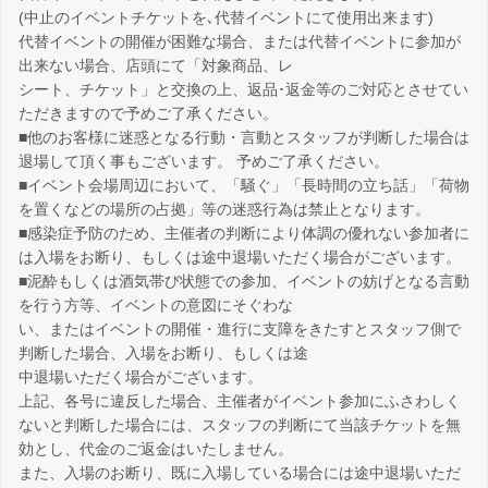
(中止のイベントチケットを､代替イベントにて使用出来ます)
代替イベントの開催が困難な場合、または代替イベントに参加が
出来ない場合、店頭にて「対象商品、レ
シート、チケット」と交換の上、返品･返金等のご対応とさせてい
ただきますので予めご了承ください。
■他のお客様に迷惑となる行動・言動とスタッフが判断した場合は
退場して頂く事もございます。 予めご了承ください。
■イベント会場周辺において、「騒ぐ」「長時間の立ち話」「荷物
を置くなどの場所の占拠」等の迷惑行為は禁止となります。
■感染症予防のため、主催者の判断により体調の優れない参加者に
は入場をお断り、もしくは途中退場いただく場合がございます。
■泥酔もしくは酒気帯び状態での参加、イベントの妨げとなる言動
を行う方等、イベントの意図にそぐわな
い、またはイベントの開催・進行に支障をきたすとスタッフ側で
判断した場合、入場をお断り、もしくは途
中退場いただく場合がございます。
上記、各号に違反した場合、主催者がイベント参加にふさわしく
ないと判断した場合には、スタッフの判断にて当該チケットを無
効とし、代金のご返金はいたしません。
また、入場のお断り、既に入場している場合には途中退場いただ