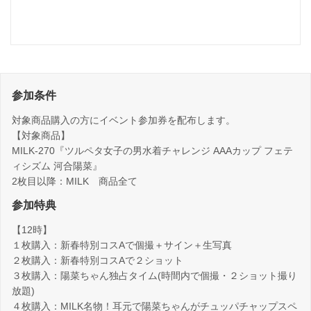
参加条件
対象商品購入の方にイベント参加券を配布します。
【対象商品】
MILK-270『ツルペタ女子の男水着チャレンジ AAAカップ フェテ
ィシズム 河合陽菜』
2枚目以降：MILK 商品全て
参加特典
【12時】
１枚購入：新春特別コスAで個撮＋サイン＋生写真
２枚購入：新春特別コスAで２ショット
３枚購入：陽菜ちゃん独占タイム(時間内で個撮・２ショット撮り
放題)
４枚購入：MILK名物！耳元で陽菜ちゃんがチュッパチャップスペ