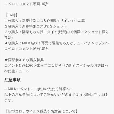
ロペロ＋コメント動画10秒
【16時】
１枚購入：新春特別コスBで個撮＋サイン＋生写真
２枚購入：新春特別コスBで２ショット
３枚購入：陽菜ちゃん独占タイム(時間内で個撮・２ショット撮り
放題)
４枚購入：MILK名物！耳元で陽菜ちゃんがチュッパチャップスペ
ロペロ＋コメント動画10秒
★両部参加８枚購入特典
コメント動画10秒追加＋年に１度きりの新春スペシャル特典ほっ
ぺに生チュー♡
注意事項
～MILKイベントにご参加いただく皆様へ～
以下の注意事項についてご留意いただきますようお願い申し上げ
ます。
【新型コロナウイルス感染予防対策について】