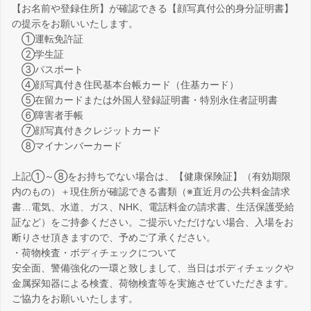
【お名前や登録住所】が確認できる【顔写真付公的身分証明書】
の提示をお願いいたします。
①運転免許証
②学生証
③パスポート
④顔写真付き住民基本台帳カード（住基カード）
⑤在留カードまたは外国人登録証明書・特別永住者証明書
⑥障害者手帳
⑦顔写真付きクレジットカード
⑧マイナンバーカード
上記①～⑧をお持ちでない場合は、【健康保険証】（有効期限
内のもの）＋現住所が確認できる書類（※直近月の公共料金請求
書…電気、水道、ガス、NHK、電話料金の請求書、生活保護受給
証など）をご持参ください。ご提示いただけない場合、入場をお
断りさせ頂きますので、予めご了承ください。
・荷物検査・ボディチェックについて
安全面、警備強化の一環と致しまして、当日はボディチェックや
金属探知器による検査、荷物検査等を実施させていただきます。
ご協力をお願いいたします。