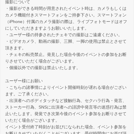
撮影について
・撮影ができる時間が用意されたイベント時は、カメラもしくは
カメラ機能付きスマートフォンをご持参下さい。スマートフォン
（iPhone）付属のカメラ撮影の際は、ライブフォトモードはオフ
にしていただきますようお願いいたします。
・ユーザー様の持参されたチェキでの撮影はご遠慮ください。
・ビデオカメラ、動画の撮影、三脚、一脚の使用は禁止とさせて
頂きます。
・チェキの転売禁止。発見した場合今後のイベントの参加をお断
りさせていただく場合がございます。
・個撮以外での撮影は禁止いたします。
ユーザー様にお願い
・こちらの諸事情によりイベント開催時刻が遅れる場合がござい
ます。ご了承ください。
・出演者へのボディタッチなど接触行為、セクハラ行為・発言、
ストーカー行為、SNSに出演者への誹謗中発言等の迷惑行為は禁
止いたします。発覚でき次第今後のイベント参加をお断りさせて
いただく場合がございます。
イベント受付終了時刻がお並びになられた場合、イベント参加を
お断りさせていただくことがございます。受付時間内にお並び頂