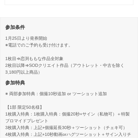
参加条件
1月25日より発券開始
※電話でのご予約も受け付けます。
1枚目⇒恋渕ももな作品全対象
2枚目以降⇒SODクリエイト作品（アウトレット・中古を除く
3,180円以上商品）
参加特典
※ 両部参加特典：個撮10秒追加 or ツーショット追加
【1部 限定50名様】
1枚購入特典：1枚購入特典：個撮20秒+サイン（私物可）＋特製
ブロマイドプレゼント
3枚購入特典：上記+個撮延長30秒＋ツーショット（チェキ可）
4枚購入特典：上記+10秒動画orハグツーショット＋サイン入りチ