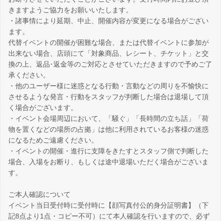
きますようご協力をお願いいたします。
・諸事情により延期、中止、開催内容が変更になる場合がござい
ます。
代替イベントの開催が困難な場合、または代替イベントに参加が
出来ない場合、店頭にて「対象商品、レシート、チケット」と交
換の上、返品･返金等のご対応とさせていただきますので予めご了
承ください。
・他のユーザー様に迷惑となる行動・言動などの周りを不愉快に
させるような発言・行動をスタッフが判断した場合は退場して頂
く場合がございます。
・イベント会場周辺において、「騒ぐ」「長時間の立ち話」「荷
物を置くなどの場所の占拠」は他に利用されているお客様の迷惑
になるためご遠慮ください。
・イベントの開催・進行に支障をきたすとスタッフ側で判断した
場合、入場をお断り、もしくは途中退場いただく場合がございま
す。
ご本人確認について
イベント当日受付時に受付時に【顔写真付公的身分証明書】（下
記8点より1点・コピー不可）にて本人確認を行いますので、必ず