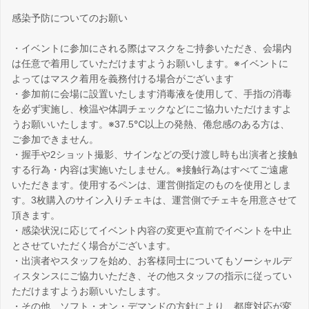
感染予防についてのお願い
・イベントに参加にされる際はマスクをご持参いただき、会場内
は任意で着用していただけますようお願いします。※イベントに
よってはマスク着用を義務付ける場合がございます
・参加前に会場に設置いたします消毒液を使用して、手指の消毒
を必ず実施し、検温や体調チェックなどにご協力いただけますよ
うお願いいたします。※37.5℃以上の発熱、倦怠感のある方は、
ご参加できません。
・握手や2ショット撮影、サインなどの受け渡し時も出演者と接触
する行為・内容は実施いたしません。※接触行為はすべてご遠慮
いただきます。使用するペンは、運営側指定のものを使用としま
す。3枚購入のサイン入りチェキは、運営側でチェキを用意させて
頂きます。
・感染状況に応じてイベント内容の変更や直前でイベントを中止
とさせていただく場合がございます。
・出演者やスタッフを始め、お客様同士についてもソーシャルデ
ィスタンスにご協力いただき、その他スタッフの指示に従ってい
ただけますようお願いいたします。
・その他、ソフト・オン・デマンドの方針により、都度対応が変