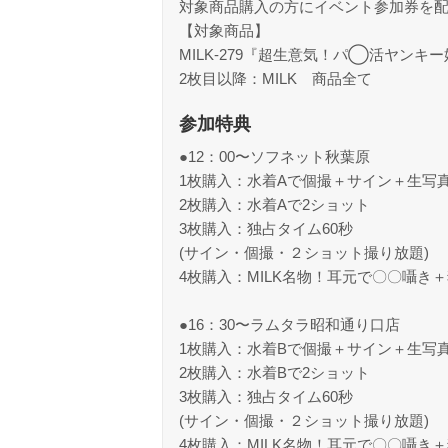
対象商品購入の方にイベント参加券を
【対象商品】
MILK-279『超生意気！パ◯活ヤン
2枚目以降：MILK 商品全て
参加特典
●12：00〜ソフネット秋葉原
1枚購入：水着Aで個撮＋サイン＋生写
2枚購入：水着Aで2ショット
3枚購入：独占タイム60秒
(サイン・個撮・２ショット撮り放題)
4枚購入：MILK名物！耳元で〇〇囁き
●16：30〜ラムタラ昭和通り口店
1枚購入：水着Bで個撮＋サイン＋生写
2枚購入：水着Bで2ショット
3枚購入：独占タイム60秒
(サイン・個撮・２ショット撮り放題)
4枚購入：MILK名物！耳元で〇〇囁き