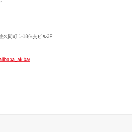
〜
久間町 1-18信交ビル3F
p/alibaba_akiba/