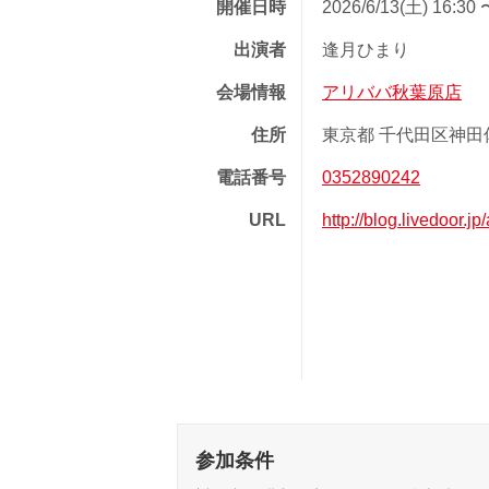
開催日時
2026/6/13(土) 16:30 
出演者
逢月ひまり
会場情報
アリババ秋葉原店
住所
東京都 千代田区神田佐
電話番号
0352890242
URL
http://blog.livedoor.j
参加条件