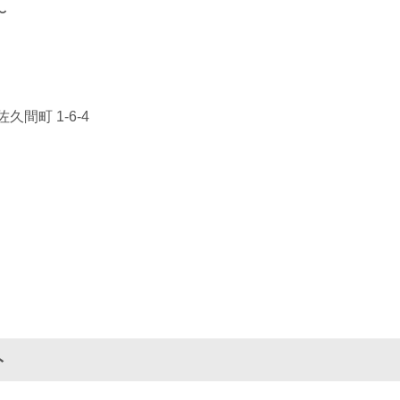
〜
間町 1-6-4
ト