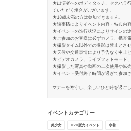
★出演者へのボディタッチ、セクハラ
ていただく場合がございます。
★18歳未満の方は参加できません。
★諸事情によりイベント内容・特典内
★イベントの進行状況によりサインの
★ご参加のお客様は必ずカメラ、携帯
★撮影タイム以外での撮影は禁止とさ
★天候や交通事情により予告なく中止
★ビデオカメラ、ライブフォトモード
★撮影した写真や動画の二次使用や転
★イベント受付終了時間が過ぎて参加
マナーを遵守し、楽しいひと時を過ご
イベントカテゴリー
美少女
DVD販売イベント
水着