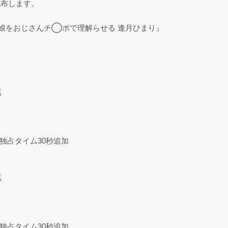
配布します。
キー娘をおじさんチ◯ポで理解らせる 逢月ひまり』
真
＋独占タイム30秒追加
真
＋独占タイム30秒追加