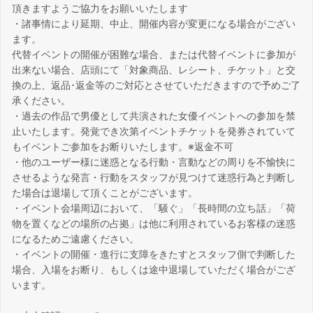
頂きますようご協力をお願いいたします
・諸事情により延期、中止、開催内容が変更になる場合がござい
ます。
代替イベントの開催が困難な場合、または代替イベントに参加が
出来ない場合、店頭にて「対象商品、レシート、チケット」と交
換の上、返品･返金等のご対応とさせていただきますので予めご了
承ください。
・過去の作品で男優として共演された女優イベントへの参加を禁
止いたします。発覚でき次第イベントチケットを発券されていて
もイベントご参加をお断りいたします。※返金不可
・他のユーザー様に迷惑となる行動・言動などの周りを不愉快に
させるような発言・行動をスタッフが見つけて迷惑行為と判断し
た場合は退場して頂くことがございます。
・イベント会場周辺において、「騒ぐ」「長時間の立ち話」「荷
物を置くなどの場所の占拠」は他に利用されているお客様の迷惑
になるためご遠慮ください。
・イベントの開催・進行に支障をきたすとスタッフ側で判断した
場合、入場をお断り、もしくは途中退場していただく場合がござ
います。