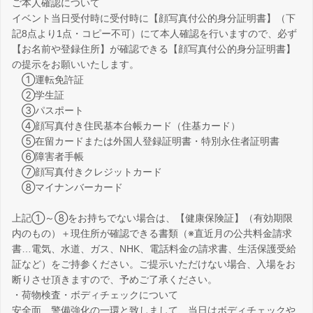
ご本人確認について
イベント当日受付時に受付時に【顔写真付公的身分証明書】（下
記8点より1点・コピー不可）にて本人確認を行いますので、必ず
【お名前や登録住所】が確認できる【顔写真付公的身分証明書】
の提示をお願いいたします。
①運転免許証
②学生証
③パスポート
④顔写真付き住民基本台帳カード（住基カード）
⑤在留カードまたは外国人登録証明書・特別永住者証明書
⑥障害者手帳
⑦顔写真付きクレジットカード
⑧マイナンバーカード
上記①～⑧をお持ちでない場合は、【健康保険証】（有効期限
内のもの）＋現住所が確認できる書類（※直近月の公共料金請求
書…電気、水道、ガス、NHK、電話料金の請求書、生活保護受給
証など）をご持参ください。ご提示いただけない場合、入場をお
断りさせ頂きますので、予めご了承ください。
・荷物検査・ボディチェックについて
安全面、警備強化の一環と致しまして、当日はボディチェックや