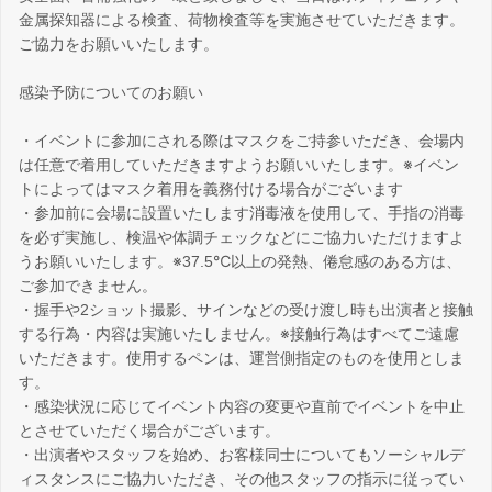
金属探知器による検査、荷物検査等を実施させていただきます。
ご協力をお願いいたします。
感染予防についてのお願い
・イベントに参加にされる際はマスクをご持参いただき、会場内
は任意で着用していただきますようお願いいたします。※イベン
トによってはマスク着用を義務付ける場合がございます
・参加前に会場に設置いたします消毒液を使用して、手指の消毒
を必ず実施し、検温や体調チェックなどにご協力いただけますよ
うお願いいたします。※37.5℃以上の発熱、倦怠感のある方は、
ご参加できません。
・握手や2ショット撮影、サインなどの受け渡し時も出演者と接触
する行為・内容は実施いたしません。※接触行為はすべてご遠慮
いただきます。使用するペンは、運営側指定のものを使用としま
す。
・感染状況に応じてイベント内容の変更や直前でイベントを中止
とさせていただく場合がございます。
・出演者やスタッフを始め、お客様同士についてもソーシャルデ
ィスタンスにご協力いただき、その他スタッフの指示に従ってい