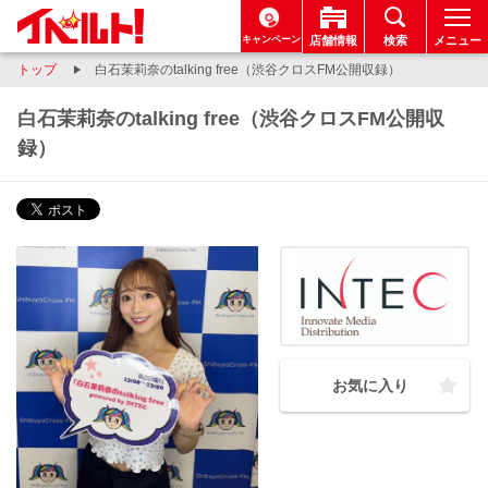
キャンペーン
店舗情報
検索
メニュー
トップ
白石茉莉奈のtalking free（渋谷クロスFM公開収録）
白石茉莉奈のtalking free（渋谷クロスFM公開収
録）
お気に入り