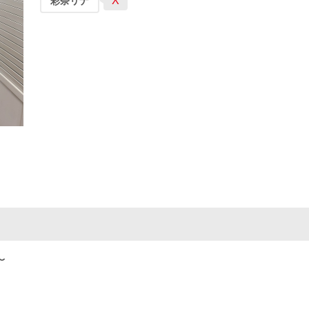
X
彩奈リナ
〜