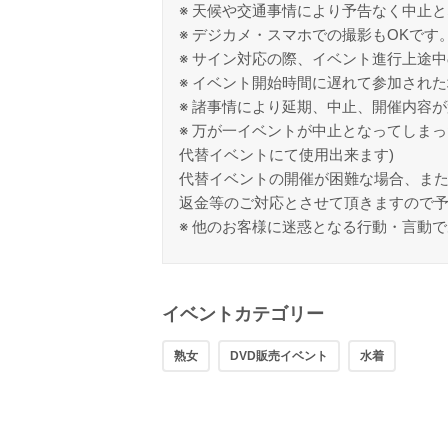
※ 天候や交通事情により予告なく中止
※ デジカメ・スマホでの撮影もOKです
※ サイン対応の際、イベント進行上途
※ イベント開始時間に遅れて参加され
※ 諸事情により延期、中止、開催内容
※ 万が一イベントが中止となってしま
代替イベントにて使用出来ます)
代替イベントの開催が困難な場合、ま
返金等のご対応とさせて頂きますので
※ 他のお客様に迷惑となる行動・言動
イベントカテゴリー
熟女
DVD販売イベント
水着