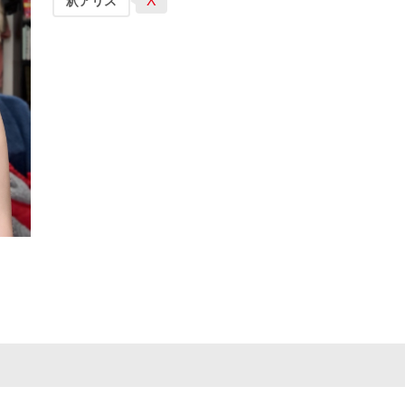
X
釈アリス