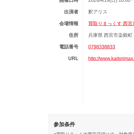
開催日時
2026/4/19(日) 16:00 
出演者
釈アリス
会場情報
買取りまっくす 西宮
住所
兵庫県 西宮市染殿町 1
電話番号
0798338833
URL
http://www.kaitorimax
参加条件