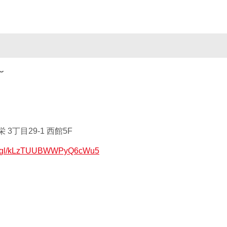
〜
3丁目29-1 西館5F
goo.gl/kLzTUUBWWPyQ6cWu5