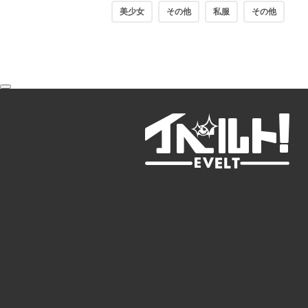
美少女
その他
私服
その他