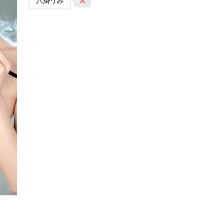
X
八掛うみ