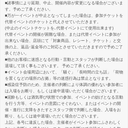
■諸事情により延期、中止、開催内容が変更になる場合がございま
す。予めご了承ください。
■万が一イベントが中止となってしまった場合は、参加チケットを
代替イベントのチケットと代えさせていただきます。
(中止のイベントチケットを､代替イベントにて使用出来ます)
代替イベントの開催が困難な場合、または代替イベントに参加が
出来ない場合、店頭にて「対象商品、レシート、チケット」と交
換の上、返品･返金等のご対応とさせていただきますので予めご了
承ください。
■他のお客様に迷惑となる行動・言動とスタッフが判断した場合は
退場して頂く事もございます。 予めご了承ください。
■イベント会場周辺において、「騒ぐ」「長時間の立ち話」「荷物
を置くなどの場所の占拠」等の迷惑行為は禁止となります。
■感染症予防のため、主催者の判断により体調の優れない参加者に
は入場をお断り、もしくは途中退場いただく場合がございます。
■泥酔もしくは酒気帯び状態での参加、イベントの妨げとなる言動
を行う方等、イベントの意図にそぐわない、またはイベントの開
催・進行に支障をきたすとスタッフ側で判断した場合、入場をお
断り、もしくは途中退場いただく場合がございます。
上記、各号に違反した場合、主催者がイベント参加にふさわしく