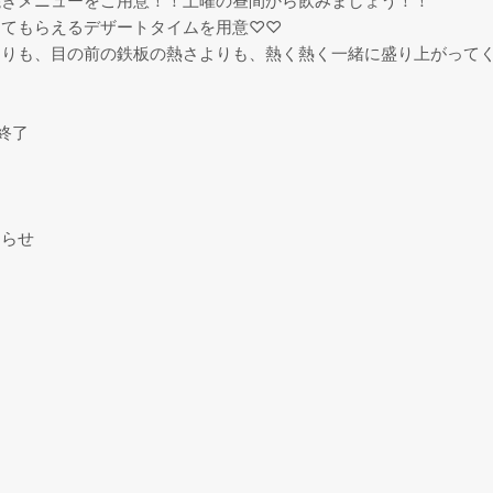
焼きメニューをご用意！！土曜の昼間から飲みましょう！！
してもらえるデザートタイムを用意♡♡
よりも、目の前の鉄板の熱さよりも、熱く熱く一緒に盛り上がって
分終了
知らせ