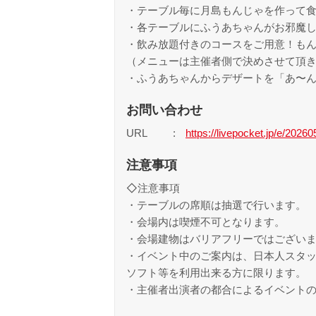
・テーブル毎に月島もんじゃを作って
・各テーブルにふうあちゃんがお邪魔
・飲み放題付きのコースをご用意！も
（メニューは主催者側で決めさせて頂
・ふうあちゃんからデザートを「あ〜ん
お問い合わせ
URL
https://livepocket.jp/e/202
注意事項
◇注意事項
・テーブルの席順は抽選で行います。
・会場内は喫煙不可となります。
・会場建物はバリアフリーではござい
・イベント中のご案内は、日本人スタッ
ソフト等を利用出来る方に限ります。
・主催者出演者の都合によるイベント