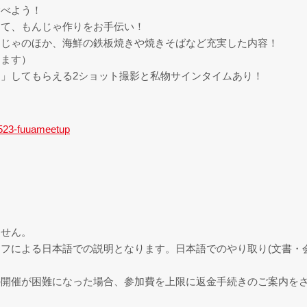
食べよう！
して、もんじゃ作りをお手伝い！
んじゃのほか、海鮮の鉄板焼きや焼きそばなど充実した内容！
きます）
」してもらえる2ショット撮影と私物サインタイムあり！
60523-fuuameetup
ません。
フによる日本語での説明となります。日本語でのやり取り(文書・
の開催が困難になった場合、参加費を上限に返金手続きのご案内を