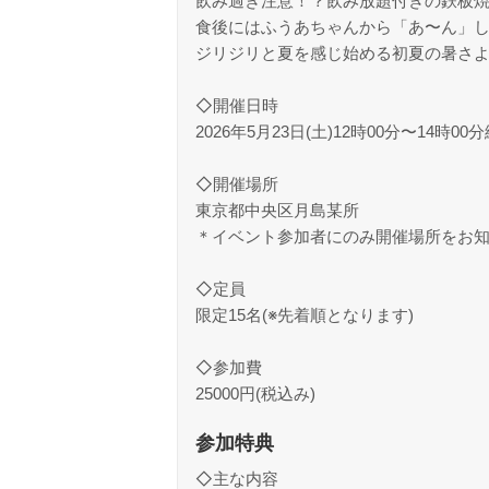
飲み過ぎ注意！？飲み放題付きの鉄板
食後にはふうあちゃんから「あ〜ん」
ジリジリと夏を感じ始める初夏の暑さ
◇開催日時
2026年5月23日(土)12時00分〜14時00
◇開催場所
東京都中央区月島某所
＊イベント参加者にのみ開催場所をお
◇定員
限定15名(※先着順となります)
◇参加費
25000円(税込み)
参加特典
◇主な内容