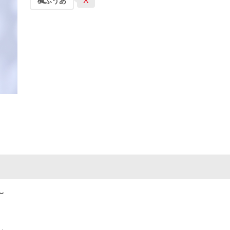
X
楓ふうあ
〜