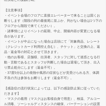
【注意事項】
・イベント会場のフロアに直接エレベーターで来ることは固くお
断りします（階段の列の最後尾に並ぶか、列がない場合は1つ下の
フロアから階段で来てください）。
・諸事情によりイベントの延期、中止、開催内容が変更になる場
合があります。
・イベントが中止になった場合は店頭にて「対象商品、レシート
（クレジットカード利用控え含む）、チケット」と交換の上、返
品・返金等の対応とさせて頂きます。
・他のお客様、店舗様、出演者、スタッフに対して迷惑となる行
動・言動であるとスタッフが判断した場合は退場して頂き、出入
り禁止処分にします（返金不可）。
・37度5分以上の発熱や風邪の症状などが見受けられる方、体調
不良の方は参加をお断りします（返金不可）。
【感染症の流行状況によっては、以下の感染防止策に従っていた
だきます】
・マスクの着用（マスクはお客様自身で用意）、検温、アルコー
ル消毒、ソーシャルディスタンスの確保、パーテーションの設置