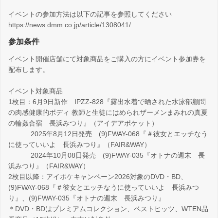
イベントの参加方法は以下の記事を参照してください
https://news.dmm.co.jp/article/1308041/
参加条件
イベント開催店舗にて対象商品をご購入の方にイベント参加券を
配布します。
イベント対象商品
1枚目：6月9日新作 IPZZ-828『露出水着で晒された水泳部顧問
の肉感健康的ボディ 教師と生徒にはめられザーメンまみれの真夏
の輪姦合宿 長浜みつり』（アイデアポケット）
2025年8月12日発売 (9)FWAY-068『＃彼女とエッチなう
に使っていいよ 長浜みつり』（FAIR&WAY）
2024年10月08日発売 (9)FWAY-035『オトナの週末 長
浜みつり』（FAIR&WAY）
2枚目以降：アイポケキャンペーン2026対象のDVD・BD、
(9)FWAY-068『＃彼女とエッチなうに使っていいよ 長浜みつ
り』、(9)FWAY-035『オトナの週末 長浜みつり』
＊DVD・BDはプレミアムコレクション、ベストヒッツ、WTEN品