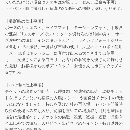
ていただけない場合はチェキはお渡ししません。返金も不可）。
・イベント時に撮影した写真のSNS等への掲載はNGとなります。
【撮影時の禁止事項】
ポーズのリクエスト、ライブフォト、モーションフォト、手動含
む連射（1回のポーズでシャッターを切れるのは1回のみ）、ポー
ズ途中での撮影、インスタントカメラ（ライカゾフォートシリー
ズ含む）での撮影、一脚及び三脚の使用、大型のストロボの使用
（ストロボはホットシューに直付け出来る大きさまでは使用
可）、女優さんによる自撮り、お客様の私物を女優さんに持たせ
た撮影、お客様からのボディタッチ、女優さんにボディタッチを
促す行為
【その他の禁止事項】
チケットの譲渡及び転売、代理参加、特典物の転売、現物チケッ
トを持っていないお客様の入場(レシートや画像はチケットの代わ
りにはなりません）、特典を受けた後の再入場、イベント開催時
以外の会場への立ち入り、荷物を置いての場所取り（列を離れる
場合は最後尾へ）、チケットの偽造・改変、盗撮・盗聴・撮影タ
イム以外での撮影、入り待ち・出待ち含めたイベント特典以外の
出演者との接触行為。