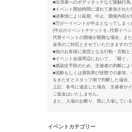
■出演者へのボディタッチなど接触行為
■イベント開始時間に遅れて参加された
■諸事情により延期、中止、開催内容が
■万が一イベントが中止となってしまっ
(中止のイベントチケットを､代替イベン
代替イベントの開催が困難な場合、また
金等のご対応とさせていただきますの
■他のお客様に迷惑となる行動・言動と
■イベント会場周辺において、「騒ぐ」
■感染症予防のため、主催者の判断によ
■泥酔もしくは酒気帯び状態での参加、
をきたすとスタッフ側で判断した場合
上記、各号に違反した場合、主催者が
ご返金はいたしません。
また、入場のお断り、既に入場してい
イベントカテゴリー