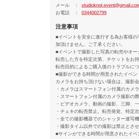
メール
studioknot.event@gmail.co
お電話
0344002799
注意事項
■イベントを安全に進行する為お客様の
加頂けません。ご了承ください。
■イベントで撮影した写真の転売やオー
転売した方を特定次第、チケットをお
転売目的によるご購入後のトラブルに
■撮影ができる時間が用意されたイベン
カメラをお持ち頂けない場合は、撮影
・カメラはスマートフォン付属のカメ
・スマートフォン付属のカメラ撮影の
・ビデオカメラ、動画の撮影、三脚、
・チェキの転売禁止。転売発覚、特定
・全ての撮影機器でのシャッター連写
・撮影タイム以外での撮影は禁止とさ
■サインができる時間が用意されたイベ