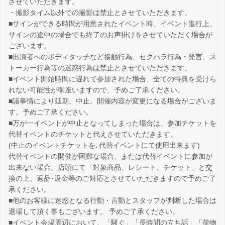
させていただきます。
・撮影タイム以外での撮影は禁止とさせていただきます。
■サインができる時間が用意されたイベント時、イベント進行上、
サインの途中の場合でも終了のお声掛けをさせていただく場合が
ございます。
■出演者へのボディタッチなど接触行為、セクハラ行為・発言、ス
トーカー行為等の迷惑行為は禁止とさせていただきます。
■イベント開始時間に遅れて参加された場合、全ての特典を受けら
れない可能性が御座いますので、予めご了承ください。
■諸事情により延期、中止、開催内容が変更になる場合がございま
す。予めご了承ください。
■万が一イベントが中止となってしまった場合は、参加チケットを
代替イベントのチケットと代えさせていただきます。
(中止のイベントチケットを､代替イベントにて使用出来ます)
代替イベントの開催が困難な場合、または代替イベントに参加が
出来ない場合、店頭にて「対象商品、レシート、チケット」と交
換の上、返品･返金等のご対応とさせていただきますので予めご了
承ください。
■他のお客様に迷惑となる行動・言動とスタッフが判断した場合は
退場して頂く事もございます。 予めご了承ください。
■イベント会場周辺において、「騒ぐ」「長時間の立ち話」「荷物