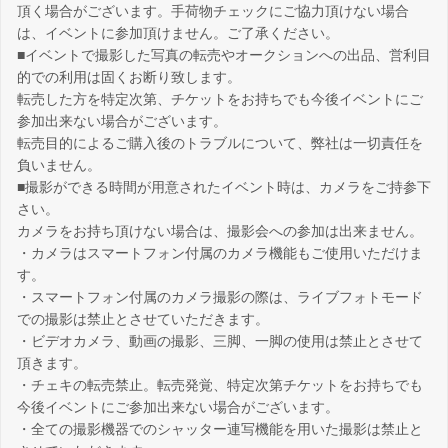
頂く場合がございます。手荷物チェックにご協力頂けない場合
は、イベントに参加頂けません。ご了承ください。
■イベントで撮影した写真の転売やオークションへの出品、営利目
的での利用は固くお断り致します。
転売した方を特定次第、チケットをお持ちでも今後イベントにご
参加出来ない場合がございます。
転売目的によるご購入後のトラブルについて、弊社は一切責任を
負いません。
■撮影ができる時間が用意されたイベント時は、カメラをご持参下
さい。
カメラをお持ち頂けない場合は、撮影会への参加は出来ません。
・カメラはスマートフォン付属のカメラ機能もご使用いただけま
す。
・スマートフォン付属のカメラ撮影の際は、ライブフォトモード
での撮影は禁止とさせていただきます。
・ビデオカメラ、動画の撮影、三脚、一脚の使用は禁止とさせて
頂きます。
・チェキの転売禁止。転売発覚、特定次第チケットをお持ちでも
今後イベントにご参加出来ない場合がございます。
・全ての撮影機器でのシャッター連写機能を用いた撮影は禁止と