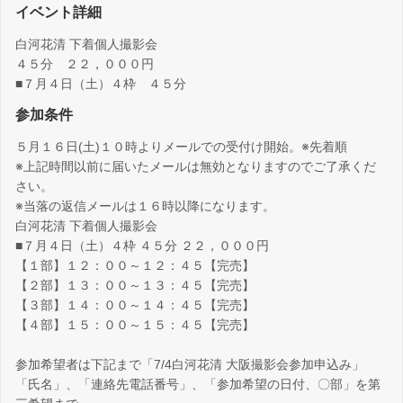
イベント詳細
白河花清 下着個人撮影会
４５分 ２２，０００円
■７月４日（土）４枠 ４５分
参加条件
５月１６日(土)１０時よりメールでの受付け開始。※先着順
※上記時間以前に届いたメールは無効となりますのでご了承くだ
さい。
※当落の返信メールは１６時以降になります。
白河花清 下着個人撮影会
■７月４日（土）４枠 ４５分 ２２，０００円
【１部】１２：００～１２：４５【完売】
【２部】１３：００～１３：４５【完売】
【３部】１４：００～１４：４５【完売】
【４部】１５：００～１５：４５【完売】
参加希望者は下記まで「7/4白河花清 大阪撮影会参加申込み」
「氏名」、「連絡先電話番号」、「参加希望の日付、〇部」を第