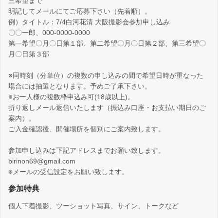
三希望まで
明記してメールにてご応募下さい（先着順）。
例）タイトル：7/4白河花清 大阪撮影会参加申し込み
〇〇一郎、000-0000-0000
第一希望〇月〇日第１部、第二希望〇月〇日第２部、第三希望〇
月〇日第３部
※同時刻（分単位）の複数の申し込みの間で希望日時が重なった
場合には抽選となります。予めご了承下さい。
※お一人様の複数枠申込み可(18歳以上)。
折り返しメール返信いたします（振込み口座・お支払い期日のご
案内）。
ご入金確認後、開催場所を個別にご案内致します。
参加申し込みは下記アドレスまでお願い致します。
birinon69@gmail.com
※メールの受信設定をお願い致します。
参加特典
個人下着撮影、ツーショット写真、サイン、トークなど