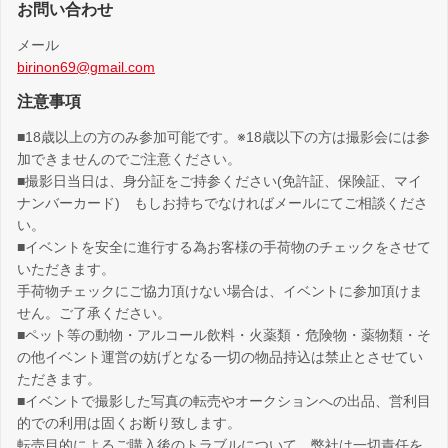
お問い合わせ
メール
birinon69@gmail.com
注意事項
■18歳以上の方のみ参加可能です。※18歳以下の方は撮影会には参
加できませんのでご注意ください。
■撮影日当日は、身分証をご持参ください(免許証、保険証、マイ
ナンバーカード) もしお持ちでなければメールにてご相談くださ
い。
■イベントを安全に進行する為お客様の手荷物のチェックをさせて
いただきます。
手荷物チェックにご協力頂けない場合は、イベントに参加頂けま
せん。ご了承ください。
■ペット等の動物・アルコール飲料・火薬類・危険物・薬物類・そ
の他イベント運営の妨げとなる一切の物品持込は禁止とさせてい
ただきます。
■イベントで撮影した写真の転売やオークションへの出品、営利目
的での利用は固くお断り致します。
転売目的によるご購入後のトラブルについて、弊社は一切責任を