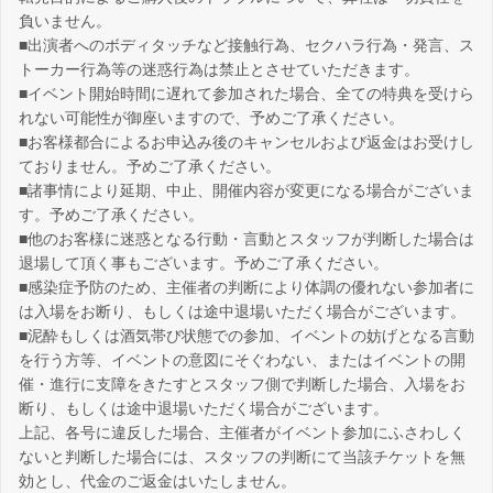
負いません。
■出演者へのボディタッチなど接触行為、セクハラ行為・発言、ス
トーカー行為等の迷惑行為は禁止とさせていただきます。
■イベント開始時間に遅れて参加された場合、全ての特典を受けら
れない可能性が御座いますので、予めご了承ください。
■お客様都合によるお申込み後のキャンセルおよび返金はお受けし
ておりません。予めご了承ください。
■諸事情により延期、中止、開催内容が変更になる場合がございま
す。予めご了承ください。
■他のお客様に迷惑となる行動・言動とスタッフが判断した場合は
退場して頂く事もございます。予めご了承ください。
■感染症予防のため、主催者の判断により体調の優れない参加者に
は入場をお断り、もしくは途中退場いただく場合がございます。
■泥酔もしくは酒気帯び状態での参加、イベントの妨げとなる言動
を行う方等、イベントの意図にそぐわない、またはイベントの開
催・進行に支障をきたすとスタッフ側で判断した場合、入場をお
断り、もしくは途中退場いただく場合がございます。
上記、各号に違反した場合、主催者がイベント参加にふさわしく
ないと判断した場合には、スタッフの判断にて当該チケットを無
効とし、代金のご返金はいたしません。