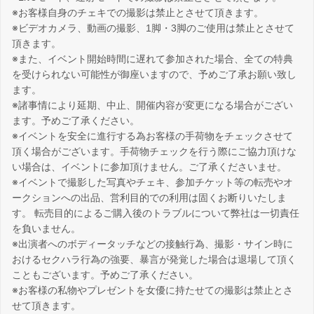
※お客様自身のチェキでの撮影は禁止とさせて頂きます。
※ビデオカメラ、動画の撮影、1脚・3脚のご使用は禁止とさせて
頂きます。
※また、イベント開始時間に遅れて参加された場合、全ての特典
を受けられない可能性が御座いますので、予めご了承お願い致し
ます。
※諸事情により延期、中止、開催内容が変更になる場合がござい
ます。予めご了承ください。
※イベントを安全に進行する為お客様の手荷物をチェックさせて
頂く場合がございます。手荷物チェックを行う際にご協力頂けな
い場合は、イベントに参加頂けません。ご了承くださいませ。
※イベントで撮影した写真やチェキ、参加チケット等の転売やオ
ークションへの出品、営利目的での利用は固くお断りいたしま
す。 転売目的によるご購入後のトラブルについて弊社は一切責任
を負いません。
※出演者へのボディータッチなどの接触行為、撮影・サイン時に
おけるセクハラ行為の強要、暴言が発覚した場合は退場して頂く
こともございます。予めご了承ください。
※お客様の私物やプレゼントを女優に持たせての撮影は禁止とさ
せて頂きます。