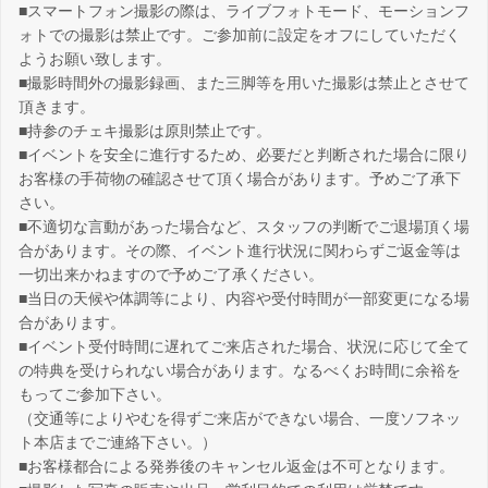
■スマートフォン撮影の際は、ライブフォトモード、モーションフ
ォトでの撮影は禁止です。ご参加前に設定をオフにしていただく
ようお願い致します。
■撮影時間外の撮影録画、また三脚等を用いた撮影は禁止とさせて
頂きます。
■持参のチェキ撮影は原則禁止です。
■イベントを安全に進行するため、必要だと判断された場合に限り
お客様の手荷物の確認させて頂く場合があります。予めご了承下
さい。
■不適切な言動があった場合など、スタッフの判断でご退場頂く場
合があります。その際、イベント進行状況に関わらずご返金等は
一切出来かねますので予めご了承ください。
■当日の天候や体調等により、内容や受付時間が一部変更になる場
合があります。
■イベント受付時間に遅れてご来店された場合、状況に応じて全て
の特典を受けられない場合があります。なるべくお時間に余裕を
もってご参加下さい。
（交通等によりやむを得ずご来店ができない場合、一度ソフネッ
ト本店までご連絡下さい。）
■お客様都合による発券後のキャンセル返金は不可となります。